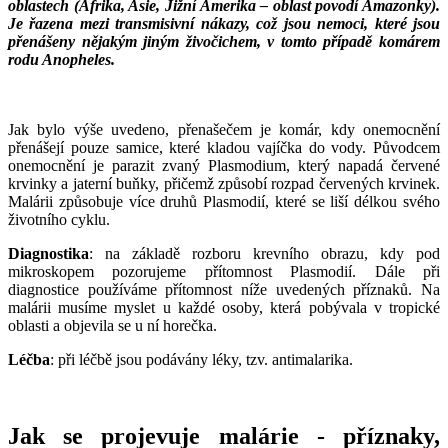
oblastech (Afrika, Asie, Jižní Amerika – oblast povodí Amazonky).
Je řazena mezi transmisivní nákazy, což jsou nemoci, které jsou
přenášeny nějakým jiným živočichem, v tomto případě komárem
rodu Anopheles.
___
___
Jak bylo výše uvedeno, přenašečem je komár, kdy onemocnění
přenášejí pouze samice, které kladou vajíčka do vody. Původcem
onemocnění je parazit zvaný Plasmodium, který napadá červené
krvinky a jaterní buňky, přičemž způsobí rozpad červených krvinek.
Malárii způsobuje více druhů Plasmodií, které se liší délkou svého
životního cyklu.
Diagnostika
: na základě rozboru krevního obrazu, kdy pod
mikroskopem pozorujeme přítomnost Plasmodií. Dále při
diagnostice používáme přítomnost níže uvedených příznaků. Na
malárii musíme myslet u každé osoby, která pobývala v tropické
oblasti a objevila se u ní horečka.
Léčba
: při léčbě jsou podávány léky, tzv. antimalarika.
Jak se projevuje malárie - příznaky,