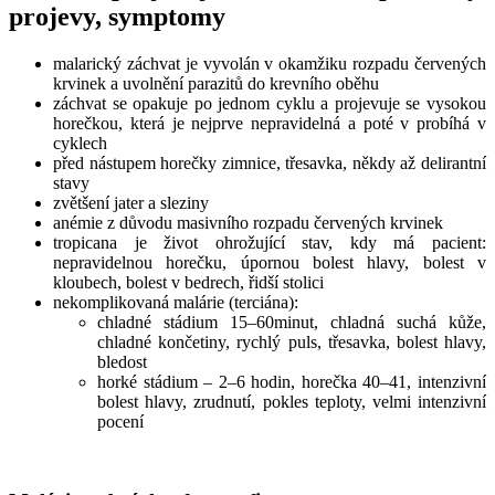
projevy, symptomy
malarický záchvat je vyvolán v okamžiku rozpadu červených
krvinek a uvolnění parazitů do krevního oběhu
záchvat se opakuje po jednom cyklu a projevuje se vysokou
horečkou, která je nejprve nepravidelná a poté v probíhá v
cyklech
před nástupem horečky zimnice, třesavka, někdy až delirantní
stavy
zvětšení jater a sleziny
anémie z důvodu masivního rozpadu červených krvinek
tropicana je život ohrožující stav, kdy má pacient:
nepravidelnou horečku, úpornou bolest hlavy, bolest v
kloubech, bolest v bedrech, řidší stolici
nekomplikovaná malárie (terciána):
chladné stádium 15–60minut, chladná suchá kůže,
chladné končetiny, rychlý puls, třesavka, bolest hlavy,
bledost
horké stádium – 2–6 hodin, horečka 40–41, intenzivní
bolest hlavy, zrudnutí, pokles teploty, velmi intenzivní
pocení