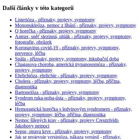
Další články v této kategorii
Listerióza - příznaky, projevy, symptomy
Mononukleóza, nemoc z líbání - příznaky, projevy, symptomy
Q horečka - příznaky, projevy, symptomy
Antrax, sněť slezinná, uhlák - příznaky, projevy, symptomy,
fotografie, obrázek
Koronavirus covid-19 - příznaky, projevy, symptomy,
prevence, léčba
Spála - příznaky, projevy, symptomy, inkubační doba
Chagasova choroba, americká trypanosomóza - příznaky,
projevy, symptomy
Ehrlichióza, ehrlichie - příznaky, projevy, symptomy
Cholera - příznaky, projevy, symptomy, léčba, příčina,
diagnostika
Bartonelóza - příznaky, projevy, symptomy
Syndrom ruka-noha-ústa – příznaky, projevy, symptomy,
léčba
Hemoragická horečka s ledvinovým syndromem - příznaky,
projevy, symptomy, léčba, příčina, diagnostika
Nemoc šílených krav - příznaky, projevy Creutzfeldt-
Jakobovy nemoci
Sepse, otrava krve - příznaky, projevy, symptomy
Jak se projevuje yersinióza, nákaza yersinií - příznaky,