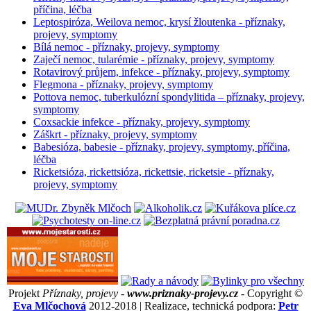
příčina, léčba
Leptospiróza, Weilova nemoc, krysí žloutenka - příznaky,
projevy, symptomy
Bílá nemoc - příznaky, projevy, symptomy
Zaječí nemoc, tularémie - příznaky, projevy, symptomy
Rotavirový průjem, infekce - příznaky, projevy, symptomy
Flegmona - příznaky, projevy, symptomy
Pottova nemoc, tuberkulózní spondylitida – příznaky, projevy,
symptomy
Coxsackie infekce - příznaky, projevy, symptomy
Záškrt - příznaky, projevy, symptomy
Babesióza, babesie - příznaky, projevy, symptomy, příčina,
léčba
Ricketsióza, rickettsióza, rickettsie, ricketsie - příznaky,
projevy, symptomy
Projekt
Příznaky, projevy -
www.priznaky-projevy.cz
- Copyright ©
Eva Mlčochová
2012-2018 | Realizace, technická podpora:
Petr