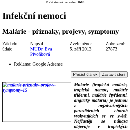
Počet stránek ve webu:
1683
Infekční nemoci
Malárie - příznaky, projevy, symptomy
Základní
Napsal
Zveřejněno:
Zobrazení:
údaje
MUDr. Eva
5. září 2013
27873
Pivoňková
Reklama:
Google Adsense
Přečíst článek
Zastavit čtení
Malárie (tropická malárie,
tropická nemoc, malárie
třídenní, malárie čtyřdenní,
anglicky malaria) je jednou
z nejzávažnějších
parazitárních chorob
vyskytujících se ve světě.
Nejčastěji se nákaza
objevuje v tropických