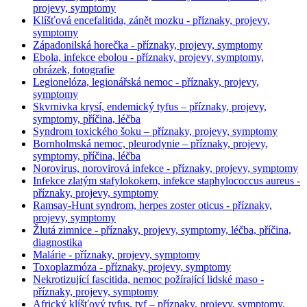
projevy, symptomy
Klíšťová encefalitida, zánět mozku - příznaky, projevy,
symptomy
Západonilská horečka - příznaky, projevy, symptomy
Ebola, infekce ebolou - příznaky, projevy, symptomy,
obrázek, fotografie
Legionelóza, legionářská nemoc - příznaky, projevy,
symptomy
Skvrnivka krysí, endemický tyfus – příznaky, projevy,
symptomy, příčina, léčba
Syndrom toxického šoku – příznaky, projevy, symptomy
Bornholmská nemoc, pleurodynie – příznaky, projevy,
symptomy, příčina, léčba
Norovirus, norovirová infekce - příznaky, projevy, symptomy
Infekce zlatým stafylokokem, infekce staphylococcus aureus -
příznaky, projevy, symptomy
Ramsay-Hunt syndrom, herpes zoster oticus - příznaky,
projevy, symptomy
Žlutá zimnice - příznaky, projevy, symptomy, léčba, příčina,
diagnostika
Malárie - příznaky, projevy, symptomy
Toxoplazmóza - příznaky, projevy, symptomy
Nekrotizující fascitida, nemoc požírající lidské maso -
příznaky, projevy, symptomy
Africký klíšťový tyfus, tyf – příznaky, projevy, symptomy,