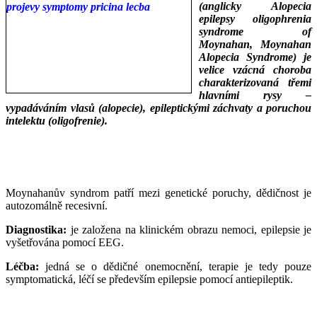
(anglicky Alopecia
epilepsy oligophrenia
syndrome of
Moynahan, Moynahan
Alopecia Syndrome) je
velice vzácná choroba
charakterizovaná třemi
hlavními rysy –
vypadáváním vlasů (alopecie), epileptickými záchvaty a poruchou
intelektu (oligofrenie).
___
___
Moynahanův syndrom patří mezi genetické poruchy, dědičnost je
autozomálně recesivní.
Diagnostika:
je založena na klinickém obrazu nemoci, epilepsie je
vyšetřována pomocí EEG.
Léčba:
jedná se o dědičné onemocnění, terapie je tedy pouze
symptomatická, léčí se především epilepsie pomocí antiepileptik.