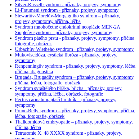
Silver-Russell syndrom - příznaky, projevy, symptomy
Li-Fraumeni syndrom - příznaky, projevy, symptomy
Stewartův-Morelův-Morgagniho syndrom – příznaky,
projevy, symptomy, příčina, léčba
Syndrom mnohočetné endokrinní neoplázie MEN-2A,
Sippleův syndrom – příznaky, projevy, symptomy
Syndrom pátého prstu - příznaky, projevy, symptomy, příčina,
fotografie, obrázek
Urbachův-Wietheho syndrom - příznaky, projevy, symptomy
Mukoviscidóza, cystická fibróza - přiznaky, projevy,
symptomy
Renpenningův syndrom - příznaky, projevy, symptomy, léčba,
příčina, diagnostika
Brugada, Brugadův syndrom – příznaky, projevy, symptomy,
příčina, léčba, fotografie, obrázek
Syndrom svraštělého bříška, břicha - příznaky, projevy,
symptomy, příčina, léčba, obrázek, fotografie
Pectus carinatum, ptačí hrudník – příznaky, projevy,
symptomy
Prune-Belly syndrom – příznaky, projevy, symptomy, příčina,
léčba, fotografie, obrázek
Thalidomidová embryopatie – příznaky, projevy, symptomy,
příčina, léčba
Tetrasomie X, 48 XXXX syndrom - příznaky, projevy,
symptomy