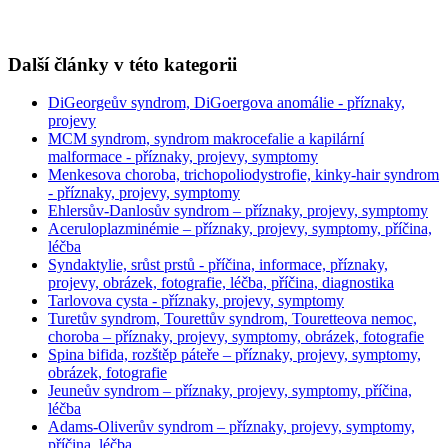
Další články v této kategorii
DiGeorgeův syndrom, DiGoergova anomálie - příznaky,
projevy
MCM syndrom, syndrom makrocefalie a kapilární
malformace - příznaky, projevy, symptomy
Menkesova choroba, trichopoliodystrofie, kinky-hair syndrom
- příznaky, projevy, symptomy
Ehlersův-Danlosův syndrom – příznaky, projevy, symptomy
Aceruloplazminémie – příznaky, projevy, symptomy, příčina,
léčba
Syndaktylie, srůst prstů - příčina, informace, příznaky,
projevy, obrázek, fotografie, léčba, příčina, diagnostika
Tarlovova cysta - příznaky, projevy, symptomy
Turetův syndrom, Tourettův syndrom, Touretteova nemoc,
choroba – příznaky, projevy, symptomy, obrázek, fotografie
Spina bifida, rozštěp páteře – příznaky, projevy, symptomy,
obrázek, fotografie
Jeuneův syndrom – příznaky, projevy, symptomy, příčina,
léčba
Adams-Oliverův syndrom – příznaky, projevy, symptomy,
příčina, léčba