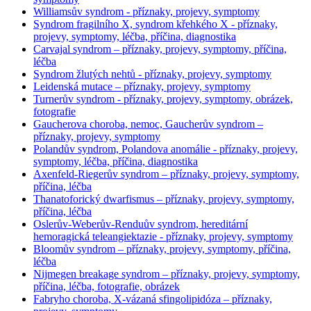
Williamsův syndrom - příznaky, projevy, symptomy
Syndrom fragilního X, syndrom křehkého X - příznaky,
projevy, symptomy, léčba, příčina, diagnostika
Carvajal syndrom – příznaky, projevy, symptomy, příčina,
léčba
Syndrom žlutých nehtů - příznaky, projevy, symptomy
Leidenská mutace – příznaky, projevy, symptomy
Turnerův syndrom - příznaky, projevy, symptomy, obrázek,
fotografie
Gaucherova choroba, nemoc, Gaucherův syndrom –
příznaky, projevy, symptomy
Polandův syndrom, Polandova anomálie - příznaky, projevy,
symptomy, léčba, příčina, diagnostika
Axenfeld-Riegerův syndrom – příznaky, projevy, symptomy,
příčina, léčba
Thanatoforický dwarfismus – příznaky, projevy, symptomy,
příčina, léčba
Oslerův-Weberův-Renduův syndrom, hereditární
hemoragická teleangiektazie - příznaky, projevy, symptomy
Bloomův syndrom – příznaky, projevy, symptomy, příčina,
léčba
Nijmegen breakage syndrom – příznaky, projevy, symptomy,
příčina, léčba, fotografie, obrázek
Fabryho choroba, X-vázaná sfingolipidóza – příznaky,