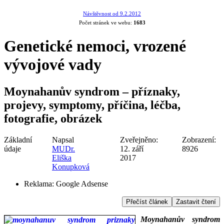
Návštěvnost od 9.2.2012
Počet stránek ve webu:
1683
Genetické nemoci, vrozené
vývojové vady
Moynahanův syndrom – příznaky,
projevy, symptomy, příčina, léčba,
fotografie, obrázek
Základní
Napsal
Zveřejněno:
Zobrazení:
údaje
MUDr.
12. září
8926
Eliška
2017
Konupková
Reklama:
Google Adsense
Přečíst článek
Zastavit čtení
Moynahanův syndrom