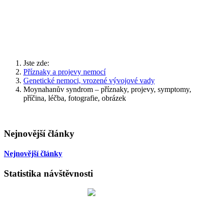
Jste zde:
Příznaky a projevy nemocí
Genetické nemoci, vrozené vývojové vady
Moynahanův syndrom – příznaky, projevy, symptomy,
příčina, léčba, fotografie, obrázek
Nejnovější články
Nejnovější články
Statistika návštěvnosti