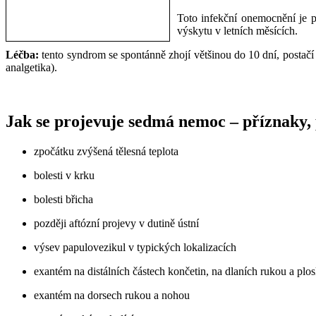
Toto infekční onemocnění je 
výskytu v letních měsících.
Léčba:
tento syndrom se spontánně zhojí většinou do 10 dní, postačí p
analgetika).
Jak se projevuje sedmá nemoc – příznaky,
zpočátku zvýšená tělesná teplota
bolesti v krku
bolesti břicha
později aftózní projevy v dutině ústní
výsev papulovezikul v typických lokalizacích
exantém na distálních částech končetin, na dlaních rukou a pl
exantém na dorsech rukou a nohou