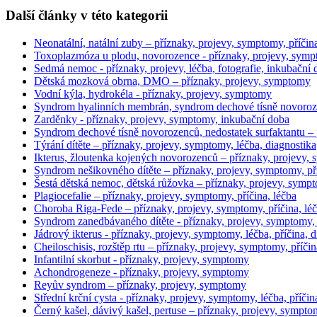
Další články v této kategorii
Neonatální, natální zuby – příznaky, projevy, symptomy, příčina
Toxoplazmóza u plodu, novorozence - příznaky, projevy, sym
Sedmá nemoc - příznaky, projevy, léčba, fotografie, inkubační
Dětská mozková obrna, DMO – příznaky, projevy, symptomy
Vodní kýla, hydrokéla - příznaky, projevy, symptomy
Syndrom hyalinních membrán, syndrom dechové tísně novoroze
Zarděnky - příznaky, projevy, symptomy, inkubační doba
Syndrom dechové tísně novorozenců, nedostatek surfaktantu –
Týrání dítěte – příznaky, projevy, symptomy, léčba, diagnostika
Ikterus, žloutenka kojených novorozenců – příznaky, projevy, s
Syndrom nešikovného dítěte – příznaky, projevy, symptomy, příč
Šestá dětská nemoc, dětská růžovka – příznaky, projevy, symp
Plagiocefalie – příznaky, projevy, symptomy, příčina, léčba
Choroba Riga-Fede – příznaky, projevy, symptomy, příčina, léč
Syndrom zanedbávaného dítěte - příznaky, projevy, symptomy, p
Jádrový ikterus - příznaky, projevy, symptomy, léčba, příčina, 
Cheiloschisis, rozštěp rtu – příznaky, projevy, symptomy, příčin
Infantilní skorbut - příznaky, projevy, symptomy
Achondrogeneze - příznaky, projevy, symptomy
Reyův syndrom – příznaky, projevy, symptomy
Střední krční cysta - příznaky, projevy, symptomy, léčba, příčin
Černý kašel, dávivý kašel, pertuse – příznaky, projevy, sympt