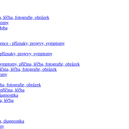
, léčba, fotografie, obrázek
ptomy
 doba
nce - příznaky, projevy, symptomy
 příznaky, projevy, symptomy
ymptomy, příčina, léčba, fotografie, obrázek
ina, léčba, fotografie, obrázek
tomy
ba, fotografie, obrázek
říčina, léčba
diagnostika
a, léčba
a, diagnostika
omy