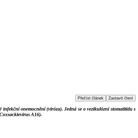
Přečíst článek
Zastavit čtení
nfekční onemocnění (viróza). Jedná se o vezikulózní stomatitidu s
 Coxsackievirus A16).