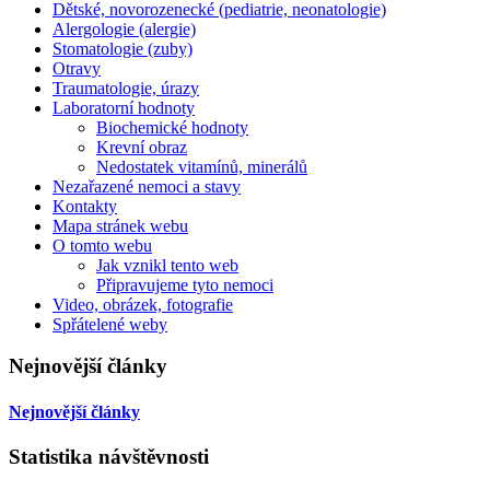
Dětské, novorozenecké (pediatrie, neonatologie)
Alergologie (alergie)
Stomatologie (zuby)
Otravy
Traumatologie, úrazy
Laboratorní hodnoty
Biochemické hodnoty
Krevní obraz
Nedostatek vitamínů, minerálů
Nezařazené nemoci a stavy
Kontakty
Mapa stránek webu
O tomto webu
Jak vznikl tento web
Připravujeme tyto nemoci
Video, obrázek, fotografie
Spřátelené weby
Nejnovější články
Nejnovější články
Statistika návštěvnosti