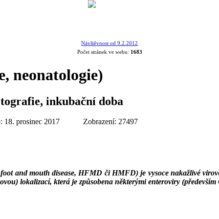
Návštěvnost od 9.2.2012
Počet stránek ve webu:
1683
e, neonatologie)
otografie, inkubační doba
: 18. prosinec 2017
Zobrazení: 27497
oot and mouth disease, HFMD či HMFD) je vysoce nakažlivé virové i
vou) lokalizací, která je způsobena některými enteroviry (především