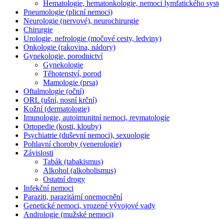
Hematologie, hematonkologie, nemoci lymfatického sys
Pneumologie (plicní nemoci)
Neurologie (nervové), neurochirurgie
Chirurgie
Urologie, nefrologie (močové cesty, ledviny)
Onkologie (rakovina, nádory)
Gynekologie, porodnictví
Gynekologie
Těhotenství, porod
Mamologie (prsa)
Oftalmologie (oční)
ORL (ušní, nosní krční)
Kožní (dermatologie)
Imunologie, autoimunitní nemoci, revmatologie
Ortopedie (kosti, klouby)
Psychiatrie (duševní nemoci), sexuologie
Pohlavní choroby (venerologie)
Závislosti
Tabák (tabakismus)
Alkohol (alkoholismus)
Ostatní drogy
Infekční nemoci
Paraziti, parazitární onemocnění
Genetické nemoci, vrozené vývojové vady
Andrologie (mužské nemoci)