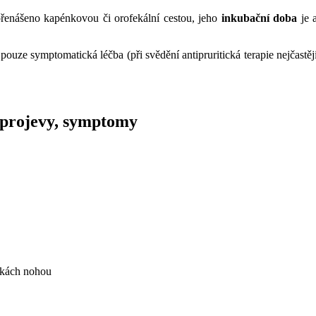
přenášeno kapénkovou či orofekální cestou, jeho
inkubační doba
je 
ouze symptomatická léčba (při svědění antipruritická terapie nejčastěji 
 projevy, symptomy
oskách nohou