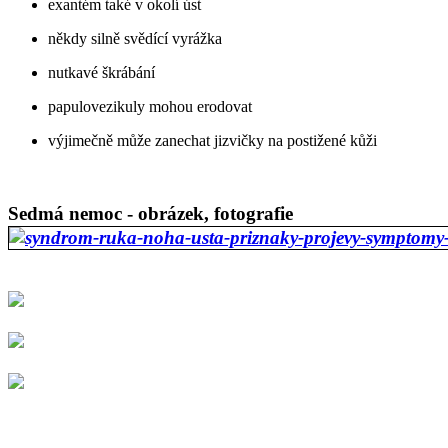
exantém také v okolí úst
někdy silně svědící vyrážka
nutkavé škrábání
papulovezikuly mohou erodovat
výjimečně může zanechat jizvičky na postižené kůži
Sedmá nemoc - obrázek, fotografie