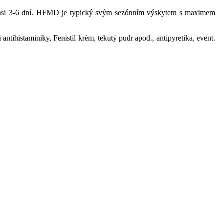
asi 3-6 dní. HFMD je typický svým sezónním výskytem s maximem
antihistaminiky, Fenistil krém, tekutý pudr apod., antipyretika, event.