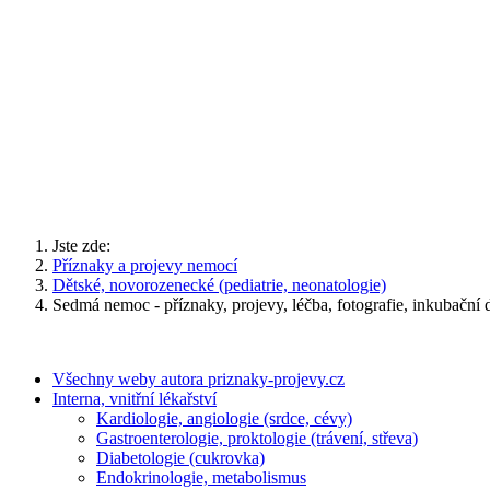
Jste zde:
Příznaky a projevy nemocí
Dětské, novorozenecké (pediatrie, neonatologie)
Sedmá nemoc - příznaky, projevy, léčba, fotografie, inkubační
Všechny weby autora priznaky-projevy.cz
Interna, vnitřní lékařství
Kardiologie, angiologie (srdce, cévy)
Gastroenterologie, proktologie (trávení, střeva)
Diabetologie (cukrovka)
Endokrinologie, metabolismus