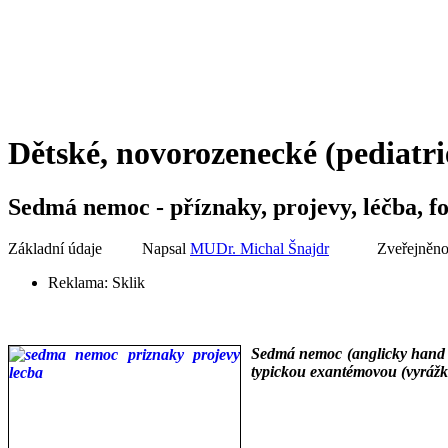
Dětské, novorozenecké (pediatri
Sedmá nemoc - příznaky, projevy, léčba, f
Základní údaje
Napsal
MUDr. Michal Šnajdr
Zveřejněno
Reklama:
Sklik
Sedmá nemoc (anglicky hand f
typickou exantémovou (vyrážko
___
___