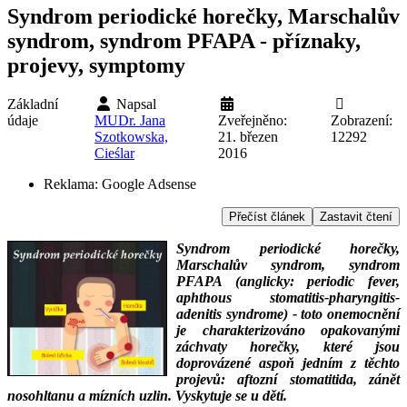
Syndrom periodické horečky, Marschalův
syndrom, syndrom PFAPA - příznaky,
projevy, symptomy
Základní
Napsal
údaje
MUDr. Jana
Zveřejněno:
Zobrazení:
Szotkowska,
21. březen
12292
Cieślar
2016
Reklama:
Google Adsense
Přečíst článek
Zastavit čtení
Syndrom periodické horečky,
Marschalův syndrom, syndrom
PFAPA (anglicky: periodic fever,
aphthous stomatitis-pharyngitis-
adenitis syndrome) - toto onemocnění
je charakterizováno opakovanými
záchvaty horečky, které jsou
doprovázené aspoň jedním z těchto
projevů: aftozní stomatitida, zánět
nosohltanu a mízních uzlin. Vyskytuje se u dětí.