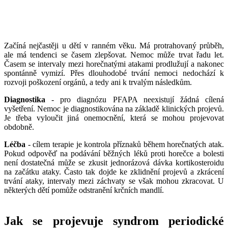
___
___
Začíná nejčastěji u dětí v ranném věku. Má protrahovaný průběh,
ale má tendenci se časem zlepšovat. Nemoc může trvat řadu let.
Časem se intervaly mezi horečnatými atakami prodlužují a nakonec
spontánně vymizí. Přes dlouhodobé trvání nemoci nedochází k
rozvoji poškození orgánů, a tedy ani k trvalým následkům.
Diagnostika
- pro diagnózu PFAPA neexistují žádná cílená
vyšetření. Nemoc je diagnostikována na základě klinických projevů.
Je třeba vyloučit jiná onemocnění, která se mohou projevovat
obdobně.
Léčba
- cílem terapie je kontrola příznaků během horečnatých atak.
Pokud odpověď na podávání běžných léků proti horečce a bolesti
není dostatečná může se zkusit jednorázová dávka kortikosteroidu
na začátku ataky. Často tak dojde ke zklidnění projevů a zkrácení
trvání ataky, intervaly mezi záchvaty se však mohou zkracovat. U
některých dětí pomůže odstranění krčních mandlí.
Jak se projevuje syndrom periodické