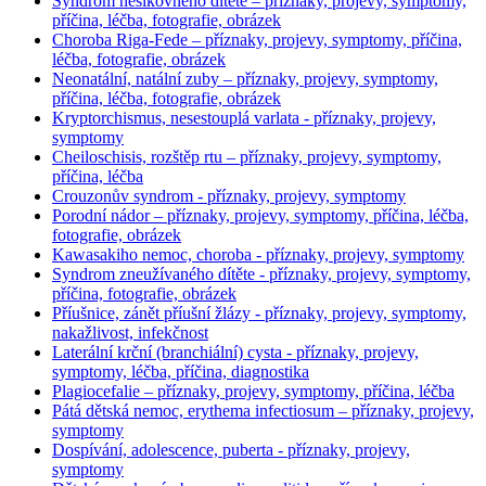
Syndrom nešikovného dítěte – příznaky, projevy, symptomy,
příčina, léčba, fotografie, obrázek
Choroba Riga-Fede – příznaky, projevy, symptomy, příčina,
léčba, fotografie, obrázek
Neonatální, natální zuby – příznaky, projevy, symptomy,
příčina, léčba, fotografie, obrázek
Kryptorchismus, nesestouplá varlata - příznaky, projevy,
symptomy
Cheiloschisis, rozštěp rtu – příznaky, projevy, symptomy,
příčina, léčba
Crouzonův syndrom - příznaky, projevy, symptomy
Porodní nádor – příznaky, projevy, symptomy, příčina, léčba,
fotografie, obrázek
Kawasakiho nemoc, choroba - příznaky, projevy, symptomy
Syndrom zneužívaného dítěte - příznaky, projevy, symptomy,
příčina, fotografie, obrázek
Příušnice, zánět příušní žlázy - příznaky, projevy, symptomy,
nakažlivost, infekčnost
Laterální krční (branchiální) cysta - příznaky, projevy,
symptomy, léčba, příčina, diagnostika
Plagiocefalie – příznaky, projevy, symptomy, příčina, léčba
Pátá dětská nemoc, erythema infectiosum – příznaky, projevy,
symptomy
Dospívání, adolescence, puberta - příznaky, projevy,
symptomy