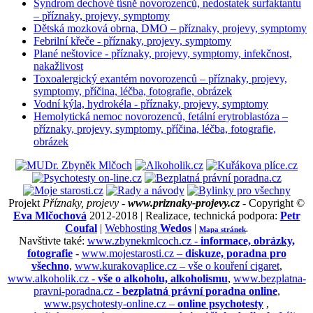
Syndrom dechové tísně novorozenců, nedostatek surfaktantu
– příznaky, projevy, symptomy
Dětská mozková obrna, DMO – příznaky, projevy, symptomy
Febrilní křeče - příznaky, projevy, symptomy
Plané neštovice - příznaky, projevy, symptomy, infekčnost,
nakažlivost
Toxoalergický exantém novorozenců – příznaky, projevy,
symptomy, příčina, léčba, fotografie, obrázek
Vodní kýla, hydrokéla - příznaky, projevy, symptomy
Hemolytická nemoc novorozenců, fetální erytroblastóza –
příznaky, projevy, symptomy, příčina, léčba, fotografie,
obrázek
Projekt
Příznaky, projevy -
www.priznaky-projevy.cz
- Copyright ©
Eva Mlčochová
2012-2018 | Realizace, technická podpora:
Petr
Coufal
|
Webhosting
Wedos
|
Mapa stránek
.
Navštivte také:
www.zbynekmlcoch.cz -
informace, obrázky,
fotografie
-
www.mojestarosti.cz –
diskuze, poradna pro
všechno
,
www.kurakovaplice.cz – vše o kouření cigaret
,
www.alkoholik.cz -
vše o alkoholu, alkoholismu
,
www.bezplatna-
pravni-poradna.cz -
bezplatná právní poradna online
,
www.psychotesty-online.cz –
online psychotesty
,