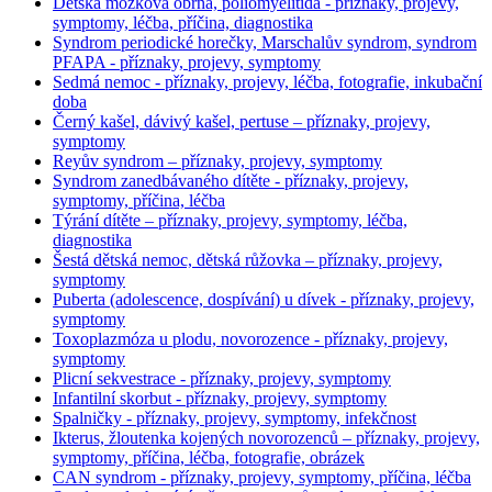
Dětská mozková obrna, poliomyelitida - příznaky, projevy,
symptomy, léčba, příčina, diagnostika
Syndrom periodické horečky, Marschalův syndrom, syndrom
PFAPA - příznaky, projevy, symptomy
Sedmá nemoc - příznaky, projevy, léčba, fotografie, inkubační
doba
Černý kašel, dávivý kašel, pertuse – příznaky, projevy,
symptomy
Reyův syndrom – příznaky, projevy, symptomy
Syndrom zanedbávaného dítěte - příznaky, projevy,
symptomy, příčina, léčba
Týrání dítěte – příznaky, projevy, symptomy, léčba,
diagnostika
Šestá dětská nemoc, dětská růžovka – příznaky, projevy,
symptomy
Puberta (adolescence, dospívání) u dívek - příznaky, projevy,
symptomy
Toxoplazmóza u plodu, novorozence - příznaky, projevy,
symptomy
Plicní sekvestrace - příznaky, projevy, symptomy
Infantilní skorbut - příznaky, projevy, symptomy
Spalničky - příznaky, projevy, symptomy, infekčnost
Ikterus, žloutenka kojených novorozenců – příznaky, projevy,
symptomy, příčina, léčba, fotografie, obrázek
CAN syndrom - příznaky, projevy, symptomy, příčina, léčba