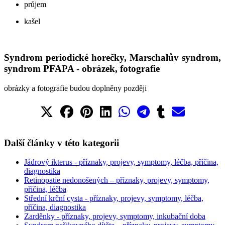
průjem
kašel
Syndrom periodické horečky, Marschalův syndrom,
syndrom PFAPA - obrázek, fotografie
obrázky a fotografie budou doplněny později
Další články v této kategorii
Jádrový ikterus - příznaky, projevy, symptomy, léčba, příčina,
diagnostika
Retinopatie nedonošených – příznaky, projevy, symptomy,
příčina, léčba
Střední krční cysta - příznaky, projevy, symptomy, léčba,
příčina, diagnostika
Zarděnky - příznaky, projevy, symptomy, inkubační doba