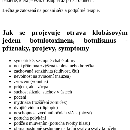
bakterie, která je však dostupná až po 7-10 dnech.
Léčba
je založená na podání séra a podpůrné terapie.
Jak se projevuje otrava klobásovým
jedem botulotoxinem, botulismus -
příznaky, projevy, symptomy
symetrické, sestupné chabé obrny
není přítomna zvýšená teplota nebo horečka
zachovaná senzitivita (citlivost, čití)
nevolnost na zvracení (nauzea)
zvracení (vomitus)
průjem, ale i zácpa
suchost sliznic, suchov v ústech
pocení
mydriáza (rozšíření zorniček)
dvojité videní (diplopie)
neschopnost zvednutí očních víček (ptóza)
porucha polykání
potíže s mluvením (porucha tvorby hlasu)
obrna postupně sestupuje na krční svaly a svaly končetin