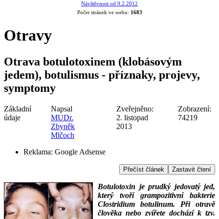
Návštěvnost od 9.2.2012
Počet stránek ve webu:
1683
Otravy
Otrava botulotoxinem (klobásovým
jedem), botulismus - příznaky, projevy,
symptomy
Základní
Napsal
Zveřejněno:
Zobrazení:
údaje
MUDr.
2. listopad
74219
Zbyněk
2013
Mlčoch
Reklama:
Google Adsense
Přečíst článek
Zastavit čtení
Botulotoxin je prudký jedovatý jed,
který tvoří grampozitivní bakterie
Clostridium botulinum. Při otravě
člověka nebo zvířete dochází k tzv.