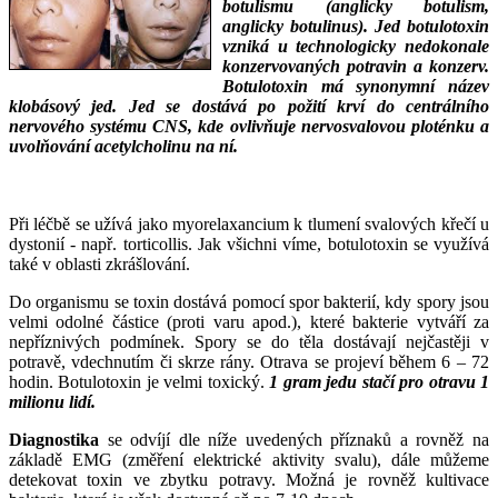
botulismu (anglicky botulism,
anglicky botulinus). Jed botulotoxin
vzniká u technologicky nedokonale
konzervovaných potravin a konzerv.
Botulotoxin má synonymní název
klobásový jed. Jed se dostává po požití krví do centrálního
nervového systému CNS, kde ovlivňuje nervosvalovou ploténku a
uvolňování acetylcholinu na ní.
___
___
Při léčbě se užívá jako myorelaxancium k tlumení svalových křečí u
dystonií - např. torticollis. Jak všichni víme, botulotoxin se využívá
také v oblasti zkrášlování.
Do organismu se toxin dostává pomocí spor bakterií, kdy spory jsou
velmi odolné částice (proti varu apod.), které bakterie vytváří za
nepříznivých podmínek. Spory se do těla dostávají nejčastěji v
potravě, vdechnutím či skrze rány. Otrava se projeví během 6 – 72
hodin. Botulotoxin je velmi toxický.
1 gram jedu stačí pro otravu 1
milionu lidí.
Diagnostika
se odvíjí dle níže uvedených příznaků a rovněž na
základě EMG (změření elektrické aktivity svalu), dále můžeme
detekovat toxin ve zbytku potravy. Možná je rovněž kultivace