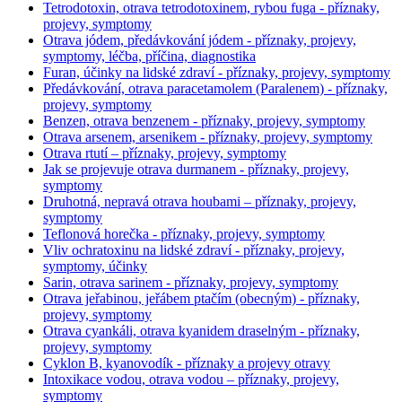
Tetrodotoxin, otrava tetrodotoxinem, rybou fuga - příznaky,
projevy, symptomy
Otrava jódem, předávkování jódem - příznaky, projevy,
symptomy, léčba, příčina, diagnostika
Furan, účinky na lidské zdraví - příznaky, projevy, symptomy
Předávkování, otrava paracetamolem (Paralenem) - příznaky,
projevy, symptomy
Benzen, otrava benzenem - příznaky, projevy, symptomy
Otrava arsenem, arsenikem - příznaky, projevy, symptomy
Otrava rtutí – příznaky, projevy, symptomy
Jak se projevuje otrava durmanem - příznaky, projevy,
symptomy
Druhotná, nepravá otrava houbami – příznaky, projevy,
symptomy
Teflonová horečka - příznaky, projevy, symptomy
Vliv ochratoxinu na lidské zdraví - příznaky, projevy,
symptomy, účinky
Sarin, otrava sarinem - příznaky, projevy, symptomy
Otrava jeřabinou, jeřábem ptačím (obecným) - příznaky,
projevy, symptomy
Otrava cyankáli, otrava kyanidem draselným - příznaky,
projevy, symptomy
Cyklon B, kyanovodík - příznaky a projevy otravy
Intoxikace vodou, otrava vodou – příznaky, projevy,
symptomy