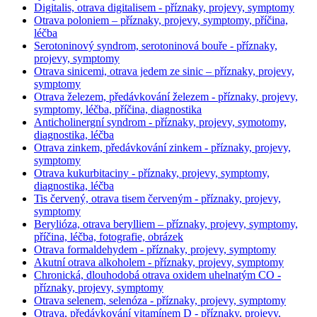
Digitalis, otrava digitalisem - příznaky, projevy, symptomy
Otrava poloniem – příznaky, projevy, symptomy, příčina,
léčba
Serotoninový syndrom, serotoninová bouře - příznaky,
projevy, symptomy
Otrava sinicemi, otrava jedem ze sinic – příznaky, projevy,
symptomy
Otrava železem, předávkování železem - příznaky, projevy,
symptomy, léčba, příčina, diagnostika
Anticholinergní syndrom - příznaky, projevy, symotomy,
diagnostika, léčba
Otrava zinkem, předávkování zinkem - příznaky, projevy,
symptomy
Otrava kukurbitaciny - příznaky, projevy, symptomy,
diagnostika, léčba
Tis červený, otrava tisem červeným - příznaky, projevy,
symptomy
Berylióza, otrava berylliem – příznaky, projevy, symptomy,
příčina, léčba, fotografie, obrázek
Otrava formaldehydem - příznaky, projevy, symptomy
Akutní otrava alkoholem - příznaky, projevy, symptomy
Chronická, dlouhodobá otrava oxidem uhelnatým CO -
příznaky, projevy, symptomy
Otrava selenem, selenóza - příznaky, projevy, symptomy
Otrava, předávkování vitamínem D - příznaky, projevy,