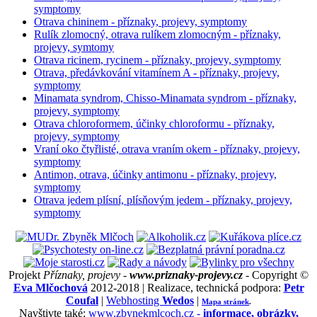
symptomy
Otrava chininem - příznaky, projevy, symptomy
Rulík zlomocný, otrava rulíkem zlomocným - příznaky,
projevy, symtomy
Otrava ricinem, rycinem - příznaky, projevy, symptomy
Otrava, předávkování vitamínem A - příznaky, projevy,
symptomy
Minamata syndrom, Chisso-Minamata syndrom - příznaky,
projevy, symptomy
Otrava chloroformem, účinky chloroformu - příznaky,
projevy, symptomy
Vraní oko čtyřlisté, otrava vraním okem - příznaky, projevy,
symptomy
Antimon, otrava, účinky antimonu - příznaky, projevy,
symptomy
Otrava jedem plísní, plísňovým jedem - příznaky, projevy,
symptomy
Projekt
Příznaky, projevy -
www.priznaky-projevy.cz
- Copyright ©
Eva Mlčochová
2012-2018 | Realizace, technická podpora:
Petr
Coufal
|
Webhosting
Wedos
|
Mapa stránek
.
Navštivte také:
www.zbynekmlcoch.cz -
informace, obrázky,