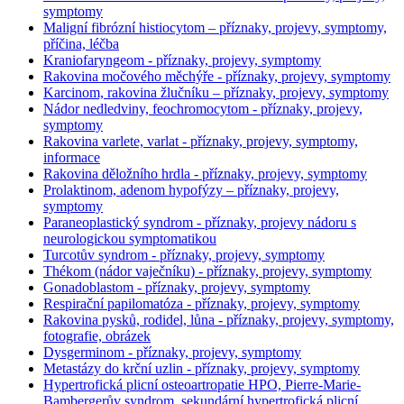
symptomy
Maligní fibrózní histiocytom – příznaky, projevy, symptomy,
příčina, léčba
Kraniofaryngeom - příznaky, projevy, symptomy
Rakovina močového měchýře - příznaky, projevy, symptomy
Karcinom, rakovina žlučníku – příznaky, projevy, symptomy
Nádor nedledviny, feochromocytom - příznaky, projevy,
symptomy
Rakovina varlete, varlat - příznaky, projevy, symptomy,
informace
Rakovina děložního hrdla - příznaky, projevy, symptomy
Prolaktinom, adenom hypofýzy – příznaky, projevy,
symptomy
Paraneoplastický syndrom - příznaky, projevy nádoru s
neurologickou symptomatikou
Turcotův syndrom - příznaky, projevy, symptomy
Thékom (nádor vaječníku) - příznaky, projevy, symptomy
Gonadoblastom - příznaky, projevy, symptomy
Respirační papilomatóza - příznaky, projevy, symptomy
Rakovina pysků, rodidel, lůna - příznaky, projevy, symptomy,
fotografie, obrázek
Dysgerminom - příznaky, projevy, symptomy
Metastázy do krční uzlin - příznaky, projevy, symptomy
Hypertrofická plicní osteoartropatie HPO, Pierre-Marie-
Bambergerův syndrom, sekundární hypertrofická plicní