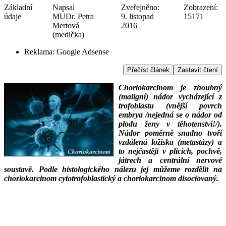
Základní
Napsal
Zveřejněno:
Zobrazení:
údaje
MUDr. Petra
9. listopad
15171
Mertová
2016
(medička)
Reklama:
Google Adsense
Přečíst článek
Zastavit čtení
Choriokarcinom je zhoubný
(maligní) nádor vycházející z
trofoblastu (vnější povrch
embrya /nejedná se o nádor od
plodu ženy v těhotenství!/).
Nádor poměrně snadno tvoří
vzdálená ložiska (metastázy) a
to nejčastěji v plicích, pochvě,
játrech a centrální nervové
soustavě. Podle histologického nálezu jej můžeme rozdělit na
choriokarcinom cytotrofoblastický a choriokarcinom disociovaný.
___
___