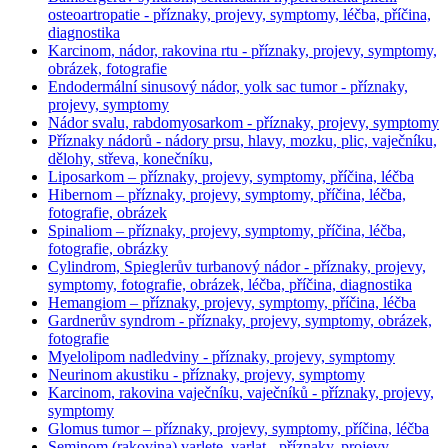
osteoartropatie - příznaky, projevy, symptomy, léčba, příčina,
diagnostika
Karcinom, nádor, rakovina rtu - příznaky, projevy, symptomy,
obrázek, fotografie
Endodermální sinusový nádor, yolk sac tumor - příznaky,
projevy, symptomy
Nádor svalu, rabdomyosarkom - příznaky, projevy, symptomy
Příznaky nádorů - nádory prsu, hlavy, mozku, plic, vaječníku,
dělohy, střeva, konečníku,
Liposarkom – příznaky, projevy, symptomy, příčina, léčba
Hibernom – příznaky, projevy, symptomy, příčina, léčba,
fotografie, obrázek
Spinaliom – příznaky, projevy, symptomy, příčina, léčba,
fotografie, obrázky
Cylindrom, Spieglerův turbanový nádor - příznaky, projevy,
symptomy, fotografie, obrázek, léčba, příčina, diagnostika
Hemangiom – příznaky, projevy, symptomy, příčina, léčba
Gardnerův syndrom - příznaky, projevy, symptomy, obrázek,
fotografie
Myelolipom nadledviny - příznaky, projevy, symptomy
Neurinom akustiku - příznaky, projevy, symptomy
Karcinom, rakovina vaječníku, vaječníků - příznaky, projevy,
symptomy
Glomus tumor – příznaky, projevy, symptomy, příčina, léčba
Seminom (rakovina) varlete, varlat - příznaky, projevy,