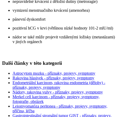
nepravidelné krvácení z děložní dutiny (metroragie)
vymizení menstruačního krvácení (amenorhea)
pánevní dyskomfort
pozitivní hCG v krvi (většinou nízké hodnoty 101-2 mlU/ml)
nádor se také může projevit vzdálenými ložisky (metastázami)
v jiných orgánech
Další články v této kategorii
Astrocytom mozku - příznaky, projevy, symptomy
Rakovina hlasivek - příznaky, projevy, symptomy
Endometriální karcinom, rakovina endometria (dělohy) -
příznaky, projevy, symptomy
Nádory, rakovina vulvy - příznaky, projevy, symptomy
Merkel cell karcinom - příznaky, projevy, symptomy,
fotografie, obrázek
Leiomyomatóza peritonea - příznaky, projevy, symptomy,
příčina, léčba
Gastrointestinální stromální tumor GIST - příznaky, projevy,