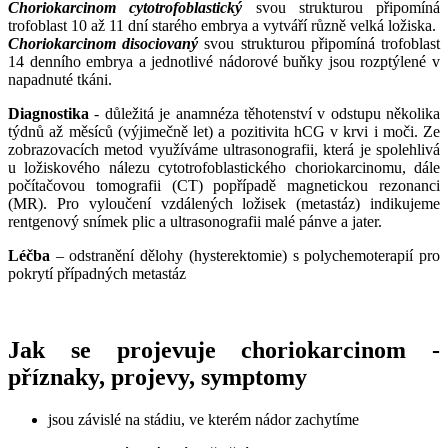
Choriokarcinom cytotrofoblastický
svou strukturou připomíná
trofoblast 10 až 11 dní starého embrya a vytváří různě velká ložiska.
Choriokarcinom disociovaný
svou strukturou připomíná trofoblast
14 denního embrya a jednotlivé nádorové buňky jsou rozptýlené v
napadnuté tkáni.
Diagnostika
- důležitá je anamnéza těhotenství v odstupu několika
týdnů až měsíců (výjimečně let) a pozitivita hCG v krvi i moči. Ze
zobrazovacích metod využíváme ultrasonografii, která je spolehlivá
u ložiskového nálezu cytotrofoblastického choriokarcinomu, dále
počítačovou tomografii (CT) popřípadě magnetickou rezonanci
(MR). Pro vyloučení vzdálených ložisek (metastáz) indikujeme
rentgenový snímek plic a ultrasonografii malé pánve a jater.
Léčba
– odstranění dělohy (hysterektomie) s polychemoterapií pro
pokrytí případných metastáz
Jak se projevuje choriokarcinom -
příznaky, projevy, symptomy
jsou závislé na stádiu, ve kterém nádor zachytíme