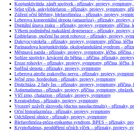
Konjunktivitida, zánět spojivek - příznaky, projevy, symptomy, 
Srůst víček, ankyloblefaron – příznaky, projevy, symptomy, příč
Zúžení oční štěrbiny, blefarofimóza – příznaky, projevy, sympto
Leberova kongenitální slepota (amauróza) - příznaky, projevy, 
Digitální únava zraku – příznaky, projevy, symptomy, příčina, l
Věkem podmíněná makulární degenerace – příznaky, projevy,
Epiblefaron, otočení řas proti rohovce – příznaky, projevy, sym
Dakryocystokéla – příznaky, projevy, symptomy, příčina, léčba
Parinaudova konjunktivitida, okuloglandulární syndrom – příz
Městnavá papila - příznaky, projevy, symptomy, léčba, příčina,
Sufúze spojivky, krvácení do bělma – příčina, příznaky, projev
Eroze rohovky – příznaky, projevy, symptomy, příčina, léčba, f
Sněžná slepota - příznaky, projevy, symptomy
Leberova atrofie zrakového nervu - příznaky, projevy, symptomy
Ječné zrno, hordeolum - příznaky, projevy, symptomy
Distichiáza, 2 řady řas – příznaky, projevy, symptomy, příčina, 
Astigmatismus - příznaky, projevy, příčina, symptomy, obrázek,
Vlčí zrno, chalazion - příznaky, projevy, symptomy
Keratoglobus - příznaky, projevy, symptomy
Vrozený uzávěr slzovodu (ductus nasolacrimalis) – příznaky, pr
Oční histoplazmóza - příznaky, projevy, symptomy
Odchlípení sítnice - příznaky, projevy, symptomy
Blefarofimóza-ptóza-epikantus syndrom, BPES – příznaky, proj
Kryptoftalmus, neoddělení očních víček – příznaky, projevy, sy