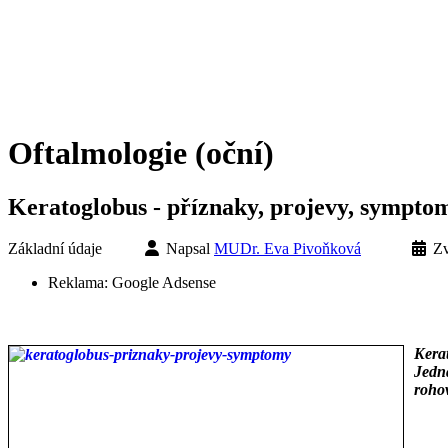
Oftalmologie (oční)
Keratoglobus - příznaky, projevy, sympto
Základní údaje
Napsal
MUDr. Eva Pivoňková
Zv
Reklama:
Google Adsense
Kera
Jedná
rohov
___
___