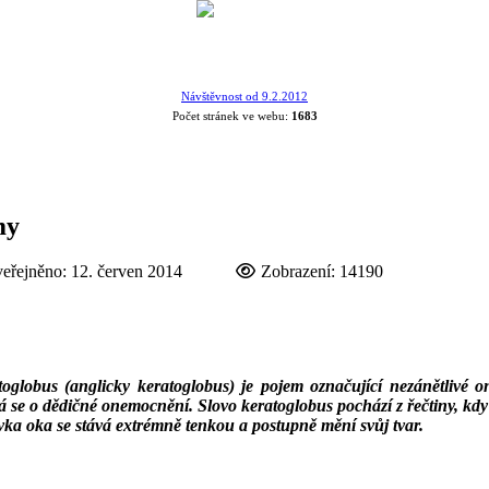
Návštěvnost od 9.2.2012
Počet stránek ve webu:
1683
my
eřejněno: 12. červen 2014
Zobrazení: 14190
toglobus (anglicky keratoglobus) je pojem označující nezánětlivé 
 se o dědičné onemocnění. Slovo keratoglobus pochází z řečtiny, kdy
ka oka se stává extrémně tenkou a postupně mění svůj tvar.