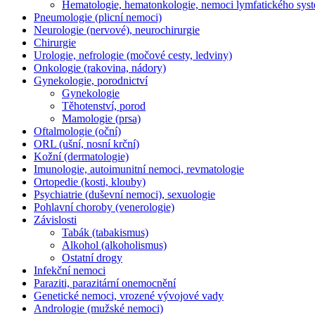
Hematologie, hematonkologie, nemoci lymfatického sys
Pneumologie (plicní nemoci)
Neurologie (nervové), neurochirurgie
Chirurgie
Urologie, nefrologie (močové cesty, ledviny)
Onkologie (rakovina, nádory)
Gynekologie, porodnictví
Gynekologie
Těhotenství, porod
Mamologie (prsa)
Oftalmologie (oční)
ORL (ušní, nosní krční)
Kožní (dermatologie)
Imunologie, autoimunitní nemoci, revmatologie
Ortopedie (kosti, klouby)
Psychiatrie (duševní nemoci), sexuologie
Pohlavní choroby (venerologie)
Závislosti
Tabák (tabakismus)
Alkohol (alkoholismus)
Ostatní drogy
Infekční nemoci
Paraziti, parazitární onemocnění
Genetické nemoci, vrozené vývojové vady
Andrologie (mužské nemoci)