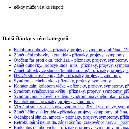
někdy může vést ke slepotě
Další články v této kategorii
Kolobom duhovky – příznaky, projevy, symptomy, příčina, léčb
Zánět oční rohovky, keratitida - příznaky, projevy, symptomy
Otočení řas proti oku, trichiáza – příznaky, projevy, symptomy, p
Zánět duhovky, iridocyklitida, iritis - příznaky, projevy, sympt
Zánět rohovky ze slunce (keratitis solaris) - příznaky, projevy
Uzávěr sítnicové tepny, žíly - příznaky, projevy, symptomy
Syndrom suchého oka - příznaky, projevy, symptomy
Kongenitální kolobom víčka – příznaky, projevy, symptomy, pří
Syndrom svlačcového květu - příznaky, projevy, symptomy, příči
Syndrom počítačového vidění, syndrom unaveného oka - příznak
Keratokonus - příznaky, projevy, symptomy
Vizuální sníh, visual snow syndrome - příznaky, projevy, sympt
Zánět bělimy, skleritida - příznaky, projevy, symptomy, příčina, 
Odchlípení sítnice, amoce – příznaky, projevy, symptomy, příči
Retrobulbární neuritida, zánět očního (zrakového) nervu – pří
Epikantus očního víčka – příznaky, projevy, symptomy, příčina,