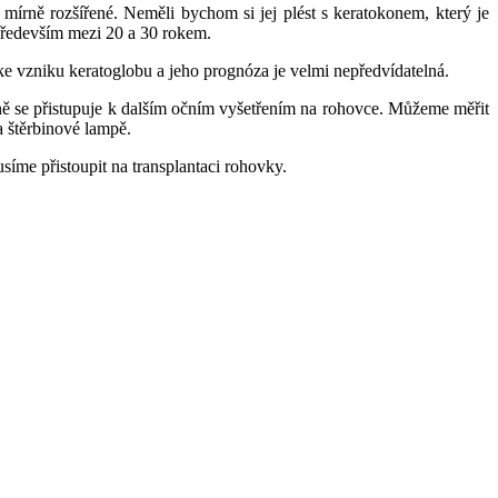
mírně rozšířené. Neměli bychom si jej plést s keratokonem, který je
především mezi 20 a 30 rokem.
e vzniku keratoglobu a jeho prognóza je velmi nepředvídatelná.
ně se přistupuje k dalším očním vyšetřením na rohovce. Můžeme měřit
a štěrbinové lampě.
síme přistoupit na transplantaci rohovky.