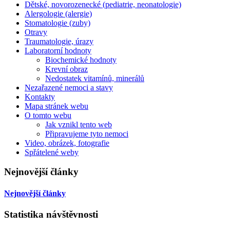
Dětské, novorozenecké (pediatrie, neonatologie)
Alergologie (alergie)
Stomatologie (zuby)
Otravy
Traumatologie, úrazy
Laboratorní hodnoty
Biochemické hodnoty
Krevní obraz
Nedostatek vitamínů, minerálů
Nezařazené nemoci a stavy
Kontakty
Mapa stránek webu
O tomto webu
Jak vznikl tento web
Připravujeme tyto nemoci
Video, obrázek, fotografie
Spřátelené weby
Nejnovější články
Nejnovější články
Statistika návštěvnosti