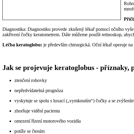
Rohov
mnohe
Příč
Diagnostika: Diagnostiku provede zkušený lékař pomocí očního vyšet
zakřivení čočky keratometrem. Dále můžeme použít retinoskop, abycho
Léčba keratoglobu:
je především chirurgická. Oční lékař operuje na 
Jak se projevuje keratoglobus - příznaky,
ztenčení rohovky
nepředvídatelná prognóza
vyskytuje se spolu s luxací („vymknutím“) čočky a se zvýšením
zhoršuje vidění pacienta
omezení řízení motorového vozidla
potíže se čtením