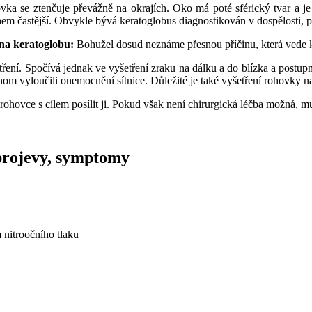
ka se ztenčuje převážně na okrajích. Oko má poté sférický tvar a je 
m častější. Obvykle bývá keratoglobus diagnostikován v dospělosti, 
ina keratoglobu:
Bohužel dosud neznáme přesnou příčinu, která vede k
ření. Spočívá jednak ve vyšetření zraku na dálku a do blízka a postup
m vyloučili onemocnění sítnice. Důležité je také vyšetření rohovky n
rohovce s cílem posílit ji. Pokud však není chirurgická léčba možná, mu
 projevy, symptomy
 nitroočního tlaku