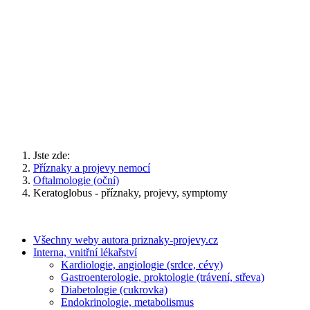
Jste zde:
Příznaky a projevy nemocí
Oftalmologie (oční)
Keratoglobus - příznaky, projevy, symptomy
Všechny weby autora priznaky-projevy.cz
Interna, vnitřní lékařství
Kardiologie, angiologie (srdce, cévy)
Gastroenterologie, proktologie (trávení, střeva)
Diabetologie (cukrovka)
Endokrinologie, metabolismus