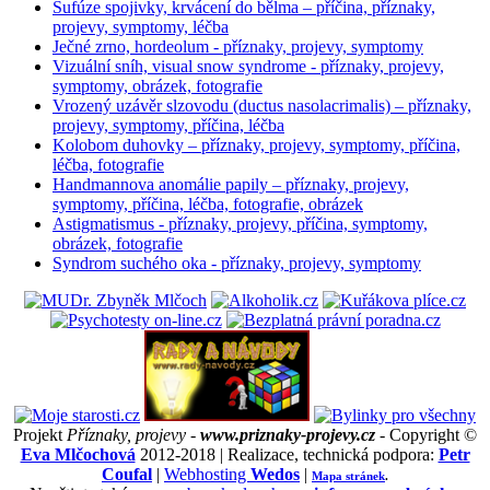
Sufúze spojivky, krvácení do bělma – příčina, příznaky,
projevy, symptomy, léčba
Ječné zrno, hordeolum - příznaky, projevy, symptomy
Vizuální sníh, visual snow syndrome - příznaky, projevy,
symptomy, obrázek, fotografie
Vrozený uzávěr slzovodu (ductus nasolacrimalis) – příznaky,
projevy, symptomy, příčina, léčba
Kolobom duhovky – příznaky, projevy, symptomy, příčina,
léčba, fotografie
Handmannova anomálie papily – příznaky, projevy,
symptomy, příčina, léčba, fotografie, obrázek
Astigmatismus - příznaky, projevy, příčina, symptomy,
obrázek, fotografie
Syndrom suchého oka - příznaky, projevy, symptomy
Projekt
Příznaky, projevy -
www.priznaky-projevy.cz
- Copyright ©
Eva Mlčochová
2012-2018 | Realizace, technická podpora:
Petr
Coufal
|
Webhosting
Wedos
|
Mapa stránek
.