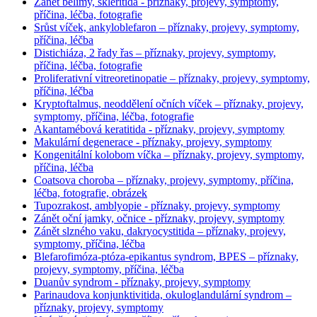
Zánět bělimy, skleritida - příznaky, projevy, symptomy,
příčina, léčba, fotografie
Srůst víček, ankyloblefaron – příznaky, projevy, symptomy,
příčina, léčba
Distichiáza, 2 řady řas – příznaky, projevy, symptomy,
příčina, léčba, fotografie
Proliferativní vitreoretinopatie – příznaky, projevy, symptomy,
příčina, léčba
Kryptoftalmus, neoddělení očních víček – příznaky, projevy,
symptomy, příčina, léčba, fotografie
Akantamébová keratitida - příznaky, projevy, symptomy
Makulární degenerace - příznaky, projevy, symptomy
Kongenitální kolobom víčka – příznaky, projevy, symptomy,
příčina, léčba
Coatsova choroba – příznaky, projevy, symptomy, příčina,
léčba, fotografie, obrázek
Tupozrakost, amblyopie - příznaky, projevy, symptomy
Zánět oční jamky, očnice - příznaky, projevy, symptomy
Zánět slzného vaku, dakryocystitida – příznaky, projevy,
symptomy, příčina, léčba
Blefarofimóza-ptóza-epikantus syndrom, BPES – příznaky,
projevy, symptomy, příčina, léčba
Duanův syndrom - příznaky, projevy, symptomy
Parinaudova konjunktivitida, okuloglandulární syndrom –
příznaky, projevy, symptomy