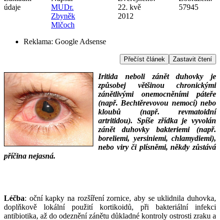
údaje
MUDr.
22. kvě
57945
Zbyněk
2012
Mlčoch
Reklama:
Google Adsense
Přečíst článek
Zastavit čtení
Iritida neboli zánět duhovky je
způsobej většinou chronickými
zánětlivými onemocněními páteře
(např. Bechtěrevovou nemocí) nebo
kloubů (např. revmatoidní
artritidou). Spíše zřídka je vyvolán
zánět duhovky bakteriemi (např.
boreliemi, yersiniemi, chlamydiemi),
nebo viry či plísněmi, někdy zůstává
příčina nejasná.
___
___
Léčba
: oční kapky na rozšíření zornice, aby se uklidnila duhovka,
doplňkově lokální použití kortikoidů, při bakteriální infekci
antibiotika, až do odeznění zánětu důkladné kontroly ostrosti zraku a