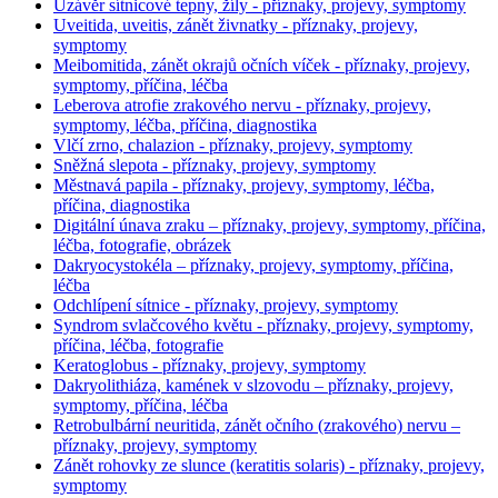
Uzávěr sítnicové tepny, žíly - příznaky, projevy, symptomy
Uveitida, uveitis, zánět živnatky - příznaky, projevy,
symptomy
Meibomitida, zánět okrajů očních víček - příznaky, projevy,
symptomy, příčina, léčba
Leberova atrofie zrakového nervu - příznaky, projevy,
symptomy, léčba, příčina, diagnostika
Vlčí zrno, chalazion - příznaky, projevy, symptomy
Sněžná slepota - příznaky, projevy, symptomy
Městnavá papila - příznaky, projevy, symptomy, léčba,
příčina, diagnostika
Digitální únava zraku – příznaky, projevy, symptomy, příčina,
léčba, fotografie, obrázek
Dakryocystokéla – příznaky, projevy, symptomy, příčina,
léčba
Odchlípení sítnice - příznaky, projevy, symptomy
Syndrom svlačcového květu - příznaky, projevy, symptomy,
příčina, léčba, fotografie
Keratoglobus - příznaky, projevy, symptomy
Dakryolithiáza, kamének v slzovodu – příznaky, projevy,
symptomy, příčina, léčba
Retrobulbární neuritida, zánět očního (zrakového) nervu –
příznaky, projevy, symptomy
Zánět rohovky ze slunce (keratitis solaris) - příznaky, projevy,
symptomy