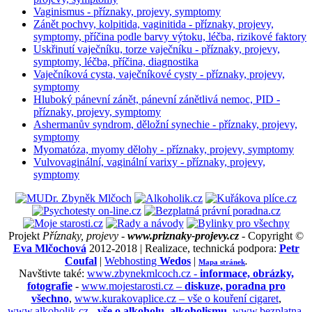
Vaginismus - příznaky, projevy, symptomy
Zánět pochvy, kolpitida, vaginitida - příznaky, projevy,
symptomy, příčina podle barvy výtoku, léčba, rizikové faktory
Uskřinutí vaječníku, torze vaječníku - příznaky, projevy,
symptomy, léčba, příčina, diagnostika
Vaječníková cysta, vaječníkové cysty - příznaky, projevy,
symptomy
Hluboký pánevní zánět, pánevní zánětlivá nemoc, PID -
příznaky, projevy, symptomy
Ashermanův syndrom, děložní synechie - příznaky, projevy,
symptomy
Myomatóza, myomy dělohy - příznaky, projevy, symptomy
Vulvovaginální, vaginální varixy - příznaky, projevy,
symptomy
Projekt
Příznaky, projevy -
www.priznaky-projevy.cz
- Copyright ©
Eva Mlčochová
2012-2018 | Realizace, technická podpora:
Petr
Coufal
|
Webhosting
Wedos
|
Mapa stránek
.
Navštivte také:
www.zbynekmlcoch.cz -
informace, obrázky,
fotografie
-
www.mojestarosti.cz –
diskuze, poradna pro
všechno
,
www.kurakovaplice.cz – vše o kouření cigaret
,
www.alkoholik.cz -
vše o alkoholu, alkoholismu
,
www.bezplatna-