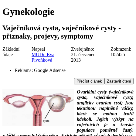
Gynekologie
Vaječníková cysta, vaječníkové cysty -
příznaky, projevy, symptomy
Základní
Napsal
Zveřejněno:
Zobrazení:
údaje
MUDr. Eva
21. červenec
102425
Pivoňková
2013
Reklama:
Google Adsense
Přečíst článek
Zastavit čtení
Ovariální cysty (vaječníková
cysta, vaječníkové cysty,
anglicky ovarian cyst) jsou
tekutinou naplněné váčky,
které se mohou tvořit
kdekoli. Jejich výskyt na
vaječnících je u ženské
populace poměrně častý,
zvláště v reprodukčním věku. Existuje několik různých druhů cyst.