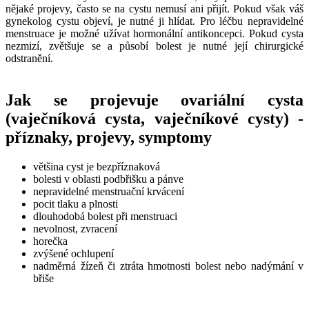
nějaké projevy, často se na cystu nemusí ani přijít. Pokud však váš
gynekolog cystu objeví, je nutné ji hlídat. Pro léčbu nepravidelné
menstruace je možné užívat hormonální antikoncepci. Pokud cysta
nezmizí, zvětšuje se a působí bolest je nutné její chirurgické
odstranění.
Jak se projevuje ovariální cysta
(vaječníková cysta, vaječníkové cysty) -
příznaky, projevy, symptomy
většina cyst je bezpříznaková
bolesti v oblasti podbřišku a pánve
nepravidelné menstruační krvácení
pocit tlaku a plnosti
dlouhodobá bolest při menstruaci
nevolnost, zvracení
horečka
zvýšené ochlupení
nadměrná žízeň či ztráta hmotnosti bolest nebo nadýmání v
břiše