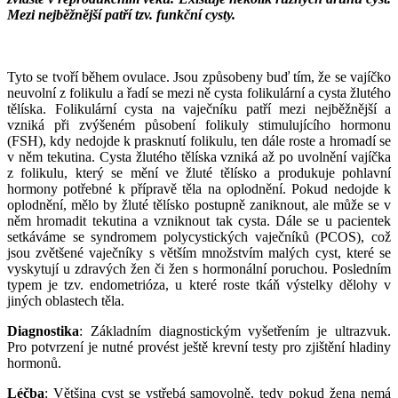
Mezi nejběžnější patří tzv. funkční cysty.
___
___
Tyto se tvoří během ovulace. Jsou způsobeny buď tím, že se vajíčko
neuvolní z folikulu a řadí se mezi ně cysta folikulární a cysta žlutého
tělíska. Folikulární cysta na vaječníku patří mezi nejběžnější a
vzniká při zvýšeném působení folikuly stimulujícího hormonu
(FSH), kdy nedojde k prasknutí folikulu, ten dále roste a hromadí se
v něm tekutina. Cysta žlutého tělíska vzniká až po uvolnění vajíčka
z folikulu, který se mění ve žluté tělísko a produkuje pohlavní
hormony potřebné k přípravě těla na oplodnění. Pokud nedojde k
oplodnění, mělo by žluté tělísko postupně zaniknout, ale může se v
něm hromadit tekutina a vzniknout tak cysta. Dále se u pacientek
setkáváme se syndromem polycystických vaječníků (PCOS), což
jsou zvětšené vaječníky s větším množstvím malých cyst, které se
vyskytují u zdravých žen či žen s hormonální poruchou. Posledním
typem je tzv. endometrióza, u které roste tkáň výstelky dělohy v
jiných oblastech těla.
Diagnostika
: Základním diagnostickým vyšetřením je ultrazvuk.
Pro potvrzení je nutné provést ještě krevní testy pro zjištění hladiny
hormonů.
Léčba
: Většina cyst se vstřebá samovolně, tedy pokud žena nemá