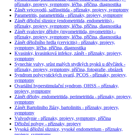
příznaky, projevy, symptomy, léčba, příčina, diagnostika
Zánět vejcovodů, salfingitida - příznaky, projevy, symptomy
Parametritis, parametritida - příznaky, projevy, symptomy
Zánět děložní sliznice (endometritida, endometritis) -
příznaky, projevy, symptomy, léčba, příčina, diagnostika
Zánět svaloviny dělohy (myometritida, myometritis) -
příznaky, projevy, symptomy, léčba, příčina, diagnostika
Zánět děložního hrdla (cervicitis) - příznaky, projevy,
symptomy, léčba, příčina, diagnostika
Kvasinky, kvasinková infekce, zánět - příznaky, projevy,
symptomy
Synechie vulvy, srůst malých stydkých pysků u děvčátek -
příznaky, projevy, symptomy, příčina, fotografie, obrázek
Syndrom polycystických ovarií, PCOS - příznaky, projevy,
symptomy
Ovariální hyperstimulační syndrom, OHSS – příznaky,
projevy, symptomy
Zánět dělohy, endometritida, perimetritida - příznaky, projevy,
symptomy
Zánět Bartoliniho žlázy, bartolinitis - příznaky, projevy,
symptomy
Vulvodynie - příznaky, projevy, symptomy, příčina
Děložní polypy - příznaky, projevy
Vysoká děložní sliznice, vysoké endometrium - příznaky,
projevy, symptomy