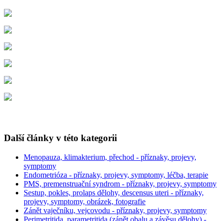
Další články v této kategorii
Menopauza, klimakterium, přechod - příznaky, projevy,
symptomy
Endometrióza - příznaky, projevy, symptomy, léčba, terapie
PMS, premenstruační syndrom - příznaky, projevy, symptomy
Sestup, pokles, prolaps dělohy, descensus uteri - příznaky,
projevy, symptomy, obrázek, fotografie
Zánět vaječníku, vejcovodu - příznaky, projevy, symptomy
Perimetritida, parametritida (zánět obalu a závěsu dělohy) -