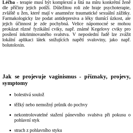
Léčba
- terapie musí být komplexní a šitá na míru konkrétní ženě
dle příčiny jejich potíží. Důležitou roli zde hraje psychoterapie,
zvláště u žen, které mají v anamnéze traumatické sexuální zážitky.
Farmakologicky lze podat antidepresiva a léky tlumící úzkost, ale
jejich účinnost je zde pochybná. Velice nápomocné se mohou
prokázat různé fyzikální cviky, např. známé Kegelovy cviky pro
posílení inkriminovaného svalstva. V neposlední řadě lze zvážit
lokální aplikaci látek snižujících napětí svaloviny, jako např.
bolutoloxin.
Jak se projevuje vaginismus - příznaky, projevy,
symptomy
bolestivá soulož
těžký nebo nemožný průnik do pochvy
nekontrolovatelné stažení pánevního svalstva při pokusu o
pohlavní styk
strach z pohlavního styku