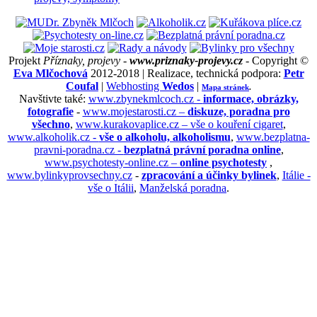
Projekt
Příznaky, projevy -
www.priznaky-projevy.cz
- Copyright ©
Eva Mlčochová
2012-2018 | Realizace, technická podpora:
Petr
Coufal
|
Webhosting
Wedos
|
Mapa stránek
.
Navštivte také:
www.zbynekmlcoch.cz -
informace, obrázky,
fotografie
-
www.mojestarosti.cz –
diskuze, poradna pro
všechno
,
www.kurakovaplice.cz – vše o kouření cigaret
,
www.alkoholik.cz -
vše o alkoholu, alkoholismu
,
www.bezplatna-
pravni-poradna.cz -
bezplatná právní poradna online
,
www.psychotesty-online.cz –
online psychotesty
,
www.bylinkyprovsechny.cz
-
zpracování a účinky bylinek
,
Itálie -
vše o Itálii
,
Manželská poradna
.