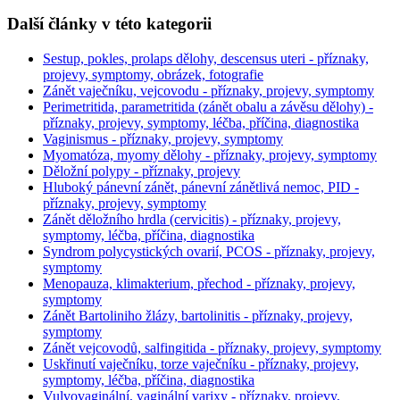
Další články v této kategorii
Sestup, pokles, prolaps dělohy, descensus uteri - příznaky,
projevy, symptomy, obrázek, fotografie
Zánět vaječníku, vejcovodu - příznaky, projevy, symptomy
Perimetritida, parametritida (zánět obalu a závěsu dělohy) -
příznaky, projevy, symptomy, léčba, příčina, diagnostika
Vaginismus - příznaky, projevy, symptomy
Myomatóza, myomy dělohy - příznaky, projevy, symptomy
Děložní polypy - příznaky, projevy
Hluboký pánevní zánět, pánevní zánětlivá nemoc, PID -
příznaky, projevy, symptomy
Zánět děložního hrdla (cervicitis) - příznaky, projevy,
symptomy, léčba, příčina, diagnostika
Syndrom polycystických ovarií, PCOS - příznaky, projevy,
symptomy
Menopauza, klimakterium, přechod - příznaky, projevy,
symptomy
Zánět Bartoliniho žlázy, bartolinitis - příznaky, projevy,
symptomy
Zánět vejcovodů, salfingitida - příznaky, projevy, symptomy
Uskřinutí vaječníku, torze vaječníku - příznaky, projevy,
symptomy, léčba, příčina, diagnostika
Vulvovaginální, vaginální varixy - příznaky, projevy,