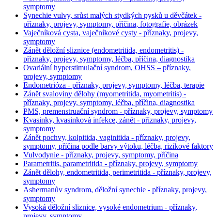
symptomy
Synechie vulvy, srůst malých stydkých pysků u děvčátek -
příznaky, projevy, symptomy, příčina, fotografie, obrázek
Vaječníková cysta, vaječníkové cysty - příznaky, projevy,
symptomy
Zánět děložní sliznice (endometritida, endometritis) -
příznaky, projevy, symptomy, léčba, příčina, diagnostika
Ovariální hyperstimulační syndrom, OHSS – příznaky,
projevy, symptomy
Endometrióza - příznaky, projevy, symptomy, léčba, terapie
Zánět svaloviny dělohy (myometritida, myometritis) -
příznaky, projevy, symptomy, léčba, příčina, diagnostika
PMS, premenstruační syndrom - příznaky, projevy, symptomy
Kvasinky, kvasinková infekce, zánět - příznaky, projevy,
symptomy
Zánět pochvy, kolpitida, vaginitida - příznaky, projevy,
symptomy, příčina podle barvy výtoku, léčba, rizikové faktory
Vulvodynie - příznaky, projevy, symptomy, příčina
Parametritis, parametritida - příznaky, projevy, symptomy
Zánět dělohy, endometritida, perimetritida - příznaky, projevy,
symptomy
Ashermanův syndrom, děložní synechie - příznaky, projevy,
symptomy
Vysoká děložní sliznice, vysoké endometrium - příznaky,
projevy, symptomy