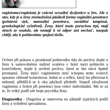
vaginismus/vaginism) je vzácná sexuální dysfunkce u žen. Jde o
stav, kdy je u ženy znemožněná jakákoli forma vaginální penetrace
(pohlavní styk, manuální penetrace, zavádění tampónů,
gynekologické vyšetření). Ženy, které touto poruchou trpí, mají
strach ze soulože, ale nemají k ní odpor ani nechuť, naopak
chtějí, aby k pohlavnímu spojení došlo.
___
___
Ovšem při pokusu o proniknutí pohlavního údu do pochvy dojde u
ženy k samovolnému stažení svalstva v hrázi mezi pohlavím a
konečníkem, dojde k sevření pochvy, která se tím stává špatně
prostupná. Žena trpící vaginismem není schopna tento svalový
spasmus vědomě kontrolovat. Jedná se o reflex, který lze přirovnat k
mrknutí, přiblíží-li se k oku jakýkoli předmět. Stupeň závažnosti
vaginismu a bolest při penetraci jsou velice individuální. Má se za
to, že velký podíl zde hraje psychika ženy.
Diagnostika
- Diagnóza je stanovena na základě typických potíží
ženy a vyšetření specialistou.