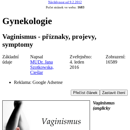
Návštěvnost od 9.2.2012
Počet stránek ve webu:
1683
Gynekologie
Vaginismus - příznaky, projevy,
symptomy
Základní
Napsal
Zveřejněno:
Zobrazení:
údaje
MUDr. Jana
4. leden
16589
Szotkowska,
2016
Cieślar
Reklama:
Google Adsense
Přečíst článek
Zastavit čtení
Vaginismus
(anglicky