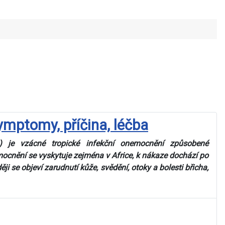
ymptomy, příčina, léčba
is) je vzácné tropické infekční onemocnění způsobené
ocnění se vyskytuje zejména v Africe, k nákaze dochází po
i se objeví zarudnutí kůže, svědění, otoky a bolesti břicha,