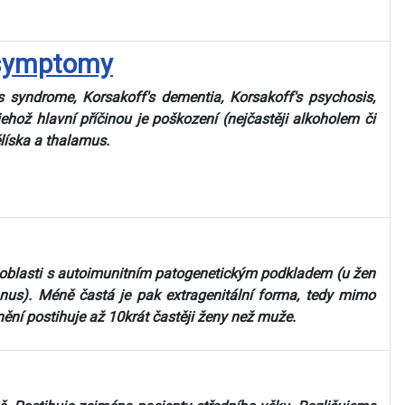
, symptomy
syndrome, Korsakoff's dementia, Korsakoff's psychosis,
hož hlavní příčinou je poškození (nejčastěji alkoholem či
líska a thalamus.
 oblasti s autoimunitním patogenetickým podkladem (u žen
anus). Méně častá je pak extragenitální forma, tedy mimo
ní postihuje až 10krát častěji ženy než muže.