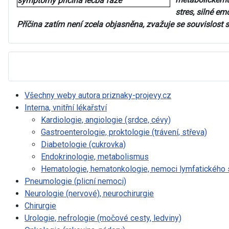
stres, silné em
Příčina zatím není zcela objasněna, zvažuje se souvislos
Všechny weby autora priznaky-projevy.cz
Interna, vnitřní lékařství
Kardiologie, angiologie (srdce, cévy)
Gastroenterologie, proktologie (trávení, střeva)
Diabetologie (cukrovka)
Endokrinologie, metabolismus
Hematologie, hematonkologie, nemoci lymfatického
Pneumologie (plicní nemoci)
Neurologie (nervové), neurochirurgie
Chirurgie
Urologie, nefrologie (močové cesty, ledviny)