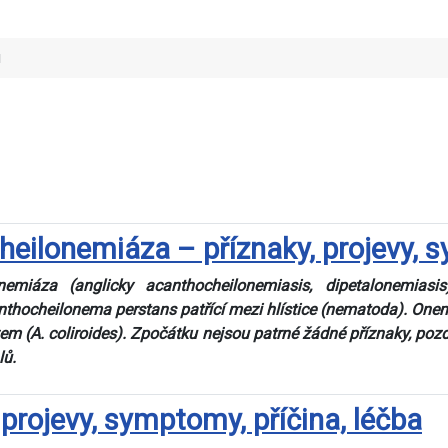
u
ilonemiáza – příznaky, projevy, s
nemiáza (anglicky acanthocheilonemiasis, dipetalonemias
thocheilonema perstans patřící mezi hlístice (nematoda). Onem
m (A. coliroides). Zpočátku nejsou patrné žádné příznaky, pozděj
lů.
projevy, symptomy, příčina, léčba