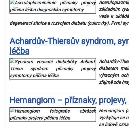
Aceruloplazm
základním rys
vede k ukládá
degenerací sítnice a rozvojem diabetu (cukrovky). První sy
Achardův-Thiersův syndrom, synd
léčba
Achardův-Thie
diabetem mel
výrazným ochl
zřejmě zde hraj
Hemangiom – příznaky, projevy, 
Hemangiom (an
Vyskytuje se ne
se lidově ozna