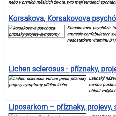
nebo v prvních měsících života, tyto mají tendenci spontán
Korsakova, Korsakovova psychóza
Korsakovova psychóza (am
amnesic-confabulatory syn
nedostatkem vitaminu B1) n
___
___
Lichen sclerosus - příznaky, proj
Latinský název
nemoc postihu
oblast vnějšíc
Liposarkom – příznaky, projevy, 