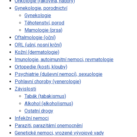
Onkologie (rakovina, nádory)
Gynekologie, porodnictví
Gynekologie
Těhotenství, porod
Mamologie (prsa)
Oftalmologie (oční)
ORL (ušní, nosní krční)
Kožní (dermatologie)
Imunologie, autoimunitní nemoci, revmatologie
Ortopedie (kosti, klouby)
Psychiatrie (duševní nemoci), sexuologie
Pohlavní choroby (venerologie)
Závislosti
Tabák (tabakismus)
Alkohol (alkoholismus)
Ostatní drogy
Infekční nemoci
Paraziti, parazitární onemocnění
Genetické nemoci, vrozené vývojové vady