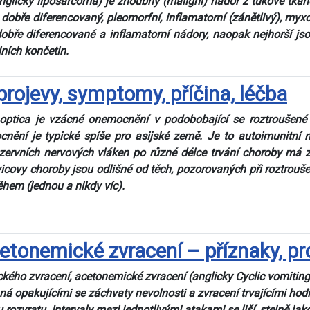
glicky liposarcoma) je zhoubný (maligní) nádor z tukové tkán
 dobře diferencovaný, pleomorfní, inflamatorní (zánětlivý), my
dobře diferencované a inflamatorní nádory, naopak nejhorší jso
lních končetin.
projevy, symptomy, příčina, léčba
 optica je vzácné onemocnění v podobobající se roztroušené
nění je typické spíše pro asijské země. Je to autoimunitní 
zervních nervových vláken po různé délce trvání choroby má z
covy choroby jsou odlišné od těch, pozorovaných při roztrouš
hem (jednou a nikdy víc).
etonemické zvracení – příznaky, pro
kého zvracení, acetonemické zvracení (anglicky Cyclic vomiting
ná opakujícími se záchvaty nevolnosti a zvracení trvajícími hodi
ozvratu. Intervaly mezi jednotlivými atakami se liší, stejně jak