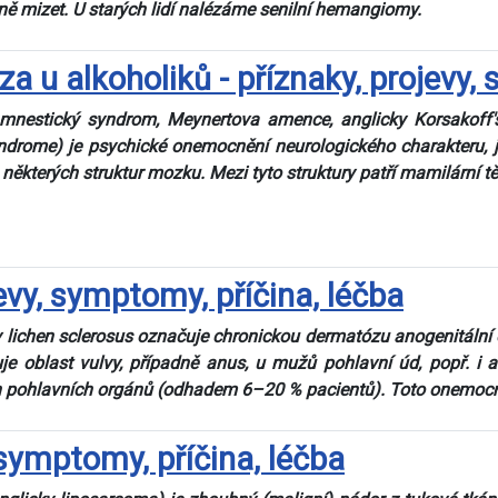
ně mizet. U starých lidí nalézáme senilní hemangiomy.
 u alkoholiků - příznaky, projevy
nestický syndrom, Meynertova amence, anglicky Korsakoff's 
drome) je psychické onemocnění neurologického charakteru, je
ěkterých struktur mozku. Mezi tyto struktury patří mamilární tě
evy, symptomy, příčina, léčba
 lichen sclerosus označuje chronickou dermatózu anogenitální
je oblast vulvy, případně anus, u mužů pohlavní úd, popř. i 
h pohlavních orgánů (odhadem 6–20 % pacientů). Toto onemocně
symptomy, příčina, léčba