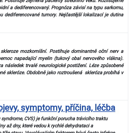
ě. Postihuje zejména pacienty středního věku. Rozlišujeme
xoidní a dediferencovaný. Prognóza závisí na typu sarkomu,
u dediferencované tumory. Nejčastější lokalizací je dutina
 skleroze mozkomíšní. Postihuje dominantně oční nerv a
nemoc napadající myelin (tukový obal nervového vlákna).
a následek trvalé neurologické postižení. Léze způsobené
ené skleróze. Obdobně jako roztroušená skleróza probíhá v
jevy, symptomy, příčina, léčba
 syndrome, CVS) je funkční porucha trávicího traktu
ny až dny, které vedou k rychlé dehydrataci a
o tíže stavu. Vyvolávajícím faktorem bývá často infekce,