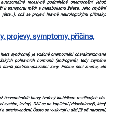
é autozomálně recesivně podmíněné onemocnění, jehož
ží k transportu mědi a metabolismu železa. Jeho chybění
 játra…), což se projeví hlavně neurologickými příznaky,
 projevy, symptomy, příčina,
Thiers syndrome) je vzácné onemocnění charakterizované
užských pohlavních hormonů (androgenů), tedy zejména
e starší postmenopauzální ženy. Příčina není známá, ale
 červenohnědé barvy tvořený klubíčkem rozšířených cév.
cí systém, leviny). Dělí se na kapilární (vlásečnicový), který
arteriovenózní. Často se vyskytují u dětí již při narození,