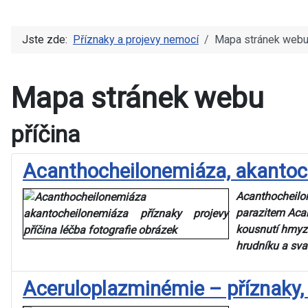
Jste zde:
Příznaky a projevy nemocí
Mapa stránek web
Mapa stránek webu
příčina
Acanthocheilonemiáza, akantoche
Acanthocheilo
parazitem Acan
kousnutí hmyze
hrudníku a sva
Aceruloplazminémie – příznaky, 