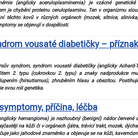
inémie (anglicky aceruloplasminemia) je vzácné genetick
em je chybění proteinu ceruloplasminu. Ten v organizmu slou
ní těchto kovů v různých orgánech (mozek, sítnice, slinivka,
mptomy se objevují v dospělosti.
rom vousaté diabetičky – příznaky,
rsův syndrom, syndrom vousaté diabetičky (anglicky Achard-
litem 2. typu (cukrovkou 2. typu) a znaky nadprodukce m
upením (hirsutismus), zhruběním hlasu a obezitou. Postihuj
e svou roli genetika.
symptomy, příčina, léčba
glicky hemangioma) je nezhoubný (benigní) nádor červené až
jčastěji na kůži či v orgánech (játra, trávicí trakt, mozek, dýcha
čuje jako jahodové znaménko a objevuje se na kůži, kavernózní a 