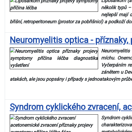
Liposarkom (an
několik typů –
nejlepší mají 
břišní, retroperitoneum (prostor za pobřišnicí) a podkoží do
Neuromyelitis optica - příznaky, 
Neuromyelitis
míchu. Onemoc
Vyčerpáním re
zánětem u Devi
atakách, ale jsou popsány i případy s jednoatakovým průbě
___
___
Syndrom cyklického zvracení, ac
Syndrom cyklic
charakterizova
metabolickému r