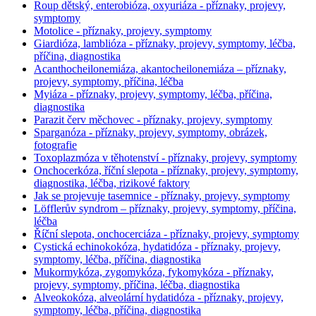
Roup dětský, enterobióza, oxyuriáza - příznaky, projevy,
symptomy
Motolice - příznaky, projevy, symptomy
Giardióza, lamblióza - příznaky, projevy, symptomy, léčba,
příčina, diagnostika
Acanthocheilonemiáza, akantocheilonemiáza – příznaky,
projevy, symptomy, příčina, léčba
Myiáza - příznaky, projevy, symptomy, léčba, příčina,
diagnostika
Parazit červ měchovec - příznaky, projevy, symptomy
Sparganóza - příznaky, projevy, symptomy, obrázek,
fotografie
Toxoplazmóza v těhotenství - příznaky, projevy, symptomy
Onchocerkóza, říční slepota - příznaky, projevy, symptomy,
diagnostika, léčba, rizikové faktory
Jak se projevuje tasemnice - příznaky, projevy, symptomy
Löfflerův syndrom – příznaky, projevy, symptomy, příčina,
léčba
Říční slepota, onchocerciáza - příznaky, projevy, symptomy
Cystická echinokokóza, hydatidóza - příznaky, projevy,
symptomy, léčba, příčina, diagnostika
Mukormykóza, zygomykóza, fykomykóza - příznaky,
projevy, symptomy, příčina, léčba, diagnostika
Alveokokóza, alveolární hydatidóza - příznaky, projevy,
symptomy, léčba, příčina, diagnostika