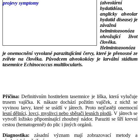
(alveolární
hydatidóza,
anglicky alveolar
hydatid disease) je
závažná
helmintozoonóza
ohrožující život
člověka.
Helmintozoonóza
je onemocnění vyvolané parazitujícími červy, které je přenosné ze
zvířete na člověka. Původcem alveokokózy je larvální stádium
tasemnice Echinococcus multilocularis.
___
___
Příčina:
Definitivním hostitelem tasemnice je liška, která vylučuje
trusem vajíčka. K nákaze dochází požitím vajíček, z nichž se
vyvinou larvy, které se usídlí v játrech. Proto nejčastěji onemocní
lesní dělníci, lovci, myslivci nebo sběrači lesních plodů
. V játrech se
vytvoří ložisko připomínající zhoubný nádor. Paraziti se šíří krevní
cestou (hematogenně) do plic i jiných orgánů.
Diagnostika:
zásadní význam mají zobrazovací metody a