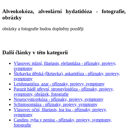
Alveokokóza, alveolární hydatidóza - fotografie,
obrázky
obrázky a fotografie budou doplněny později
Další články v této kategorii
Vlasovec mízní, filariasis, elefantiáza - příznaky, projevy,
symptomy
Škrkavka dětská (škrtavka), askaridóza - příznaky, projevy,
symptomy
Leishmanióza, azar - příznaky, projevy, symptomy
Parazit hádě střevní, strongyloidóza - příznaky, projevy,
symptomy, obrázek, fotografie
Neurocysticerkóza - příznaky, projevy, symptomy
Schistosomiáza - příznaky, projevy, symptomy
Vlasovec oční, filariasis, loa loa - příznaky, projevy,
symptomy
Candiru, ryba v penisu - příznaky, projevy, symptomy,
fotografie