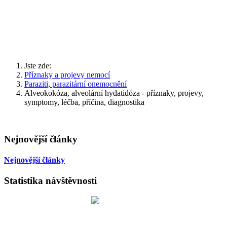
Jste zde:
Příznaky a projevy nemocí
Paraziti, parazitární onemocnění
Alveokokóza, alveolární hydatidóza - příznaky, projevy,
symptomy, léčba, příčina, diagnostika
Nejnovější články
Nejnovější články
Statistika návštěvnosti