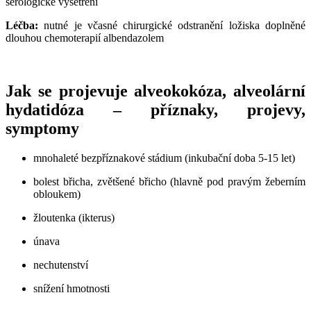
sérologické vyšetření
Léčba:
nutné je včasné chirurgické odstranění ložiska doplněné
dlouhou chemoterapií albendazolem
Jak se projevuje alveokokóza, alveolární
hydatidóza – příznaky, projevy,
symptomy
mnohaleté bezpříznakové stádium (inkubační doba 5-15 let)
bolest břicha, zvětšené břicho (hlavně pod pravým žeberním
obloukem)
žloutenka (ikterus)
únava
nechutenství
snížení hmotnosti