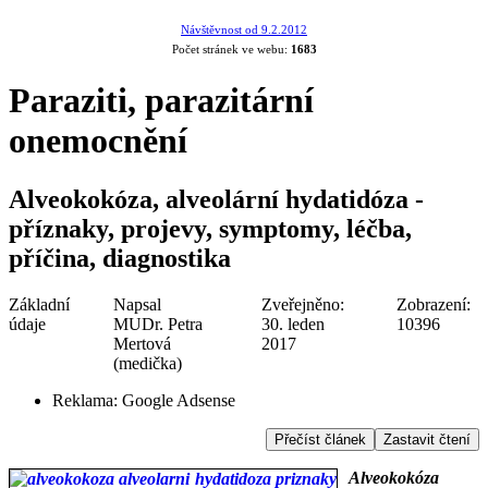
Návštěvnost od 9.2.2012
Počet stránek ve webu:
1683
Paraziti, parazitární
onemocnění
Alveokokóza, alveolární hydatidóza -
příznaky, projevy, symptomy, léčba,
příčina, diagnostika
Základní
Napsal
Zveřejněno:
Zobrazení:
údaje
MUDr. Petra
30. leden
10396
Mertová
2017
(medička)
Reklama:
Google Adsense
Přečíst článek
Zastavit čtení
Alveokokóza