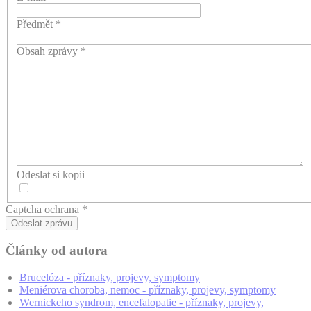
Předmět
*
Obsah zprávy
*
Odeslat si kopii
Captcha ochrana
*
Odeslat zprávu
Články od autora
Brucelóza - příznaky, projevy, symptomy
Meniérova choroba, nemoc - příznaky, projevy, symptomy
Wernickeho syndrom, encefalopatie - příznaky, projevy,