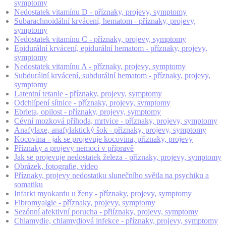
symptomy
Nedostatek vitamínu D - příznaky, projevy, symptomy
Subarachnoidální krvácení, hematom - příznaky, projevy,
symptomy
Nedostatek vitamínu C - příznaky, projevy, symptomy
Epidurální krvácení, epidurální hematom - příznaky, projevy,
symptomy
Nedostatek vitamínu A - příznaky, projevy, symptomy
Subdurální krvácení, subdurální hematom - příznaky, projevy,
symptomy
Latentní tetanie - příznaky, projevy, symptomy
Odchlípení sítnice - příznaky, projevy, symptomy
Ebrieta, opilost - příznaky, projevy, symptomy
Cévní mozková příhoda, mrtvice - příznaky, projevy, symptomy
Anafylaxe, anafylaktický šok - příznaky, projevy, symptomy
Kocovina - jak se projevuje kocovina, příznaky, projevy
Příznaky a projevy nemocí v přípravě
Jak se projevuje nedostatek železa - příznaky, projevy, symptomy
Obrázek, fotografie, video
Příznaky, projevy nedostatku slunečního světla na psychiku a
somatiku
Infarkt myokardu u ženy - příznaky, projevy, symptomy
Fibromyalgie - příznaky, projevy, symptomy
Sezónní afektivní porucha - přiíznaky, projevy, symptomy
Chlamydie, chlamydiová infekce - příznaky, projevy, symptomy