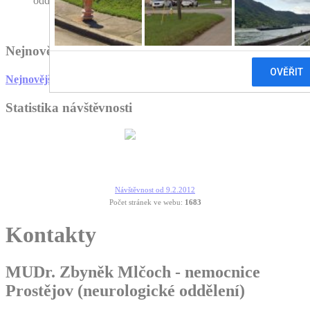
oddělení)
Nejnovější články
Nejnovější články
Statistika návštěvnosti
Návštěvnost od 9.2.2012
Počet stránek ve webu:
1683
Kontakty
MUDr. Zbyněk Mlčoch - nemocnice
Prostějov (neurologické oddělení)