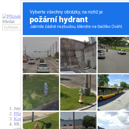
Hledat
Hledat
Jste zde:
Příznaky a projevy nemocí
Kontakty
MUDr. Zbyněk Mlčoch - nemocnice Prostějov (neurologické