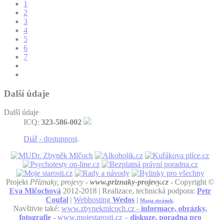
1
2
3
4
5
6
7
Další údaje
Další údaje
ICQ:
323-586-002
Diář - dostupnost
.
Projekt
Příznaky, projevy -
www.priznaky-projevy.cz
- Copyright ©
Eva Mlčochová
2012-2018 | Realizace, technická podpora:
Petr
Coufal
|
Webhosting
Wedos
|
Mapa stránek
.
Navštivte také:
www.zbynekmlcoch.cz -
informace, obrázky,
fotografie
-
www.mojestarosti.cz –
diskuze, poradna pro