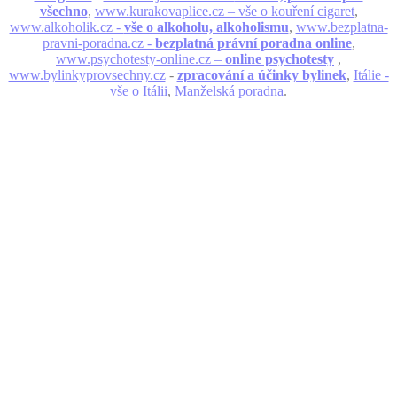
všechno
,
www.kurakovaplice.cz – vše o kouření cigaret
,
www.alkoholik.cz -
vše o alkoholu, alkoholismu
,
www.bezplatna-
pravni-poradna.cz -
bezplatná právní poradna online
,
www.psychotesty-online.cz –
online psychotesty
,
www.bylinkyprovsechny.cz
-
zpracování a účinky bylinek
,
Itálie -
vše o Itálii
,
Manželská poradna
.