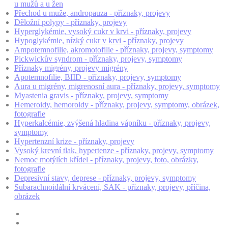
u mužů a u žen
Přechod u muže, andropauza - příznaky, projevy
Děložní polypy - příznaky, projevy
Hyperglykémie, vysoký cukr v krvi - příznaky, projevy
Hypoglykémie, nízký cukr v krvi - příznaky, projevy
Ampotemnofilie, akromotofilie - příznaky, projevy, symptomy
Pickwickův syndrom - příznaky, projevy, symptomy
Příznaky migrény, projevy migrény
Apotemnofilie, BIID - příznaky, projevy, symptomy
Aura u migrény, migrenosní aura - příznaky, projevy, symptomy
Myastenia gravis - příznaky, projevy, symptomy
Hemeroidy, hemoroidy - příznaky, projevy, symptomy, obrázek,
fotografie
Hyperkalcémie, zvýšená hladina vápníku - příznaky, projevy,
symptomy
Hypertenzní krize - příznaky, projevy
Vysoký krevní tlak, hypertenze - příznaky, projevy, symptomy
Nemoc motýlích křídel - příznaky, projevy, foto, obrázky,
fotografie
Depresivní stavy, deprese - příznaky, projevy, symptomy
Subarachnoidální krvácení, SAK - příznaky, projevy, příčina,
obrázek