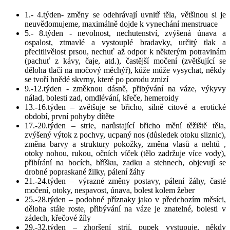
1.- 4.týden- změny se odehrávají uvnitř těla, většinou si je
neuvědomujeme, maximálně dojde k vynechání menstruace
5.- 8.týden - nevolnost, nechutenství, zvýšená únava a
ospalost, ztmavlé a vystouplé bradavky, určitý tlak a
přecitlivělost prsou, nechuť až odpor k některým potravinám
(pachuť z kávy, čaje, atd.), častější močení (zvětšující se
děloha tlačí na močový měchýř), kůže může vysychat, někdy
se tvoří hnědé skvrny, které po porodu zmizí
9.-12.týden - změknou dásně, přibývání na váze, výkyvy
nálad, bolesti zad, omdlévání, křeče, hemeroidy
13.-16.týden – zvětšuje se břicho, silně citové a erotické
období, první pohyby dítěte
17.-20.týden – strie, narůstající břicho mění těžiště těla,
zvýšený výtok z pochvy, ucpaný nos (důsledek otoku sliznic),
změna barvy a struktury pokožky, změna vlasů a nehtů ,
otoky nohou, rukou, očních víček (tělo zadržuje více vody),
přibírání na bocích, bříšku, zadku a stehnech, objevují se
drobné popraskané žilky, pálení žáhy
21.-24.týden – výrazné změny postavy, pálení žáhy, časté
močení, otoky, nespavost, únava, bolest kolem žeber
25.-28.týden – podobné příznaky jako v předchozím měsíci,
děloha stále roste, přibývání na váze je znatelné, bolesti v
zádech, křečové žíly
29.-32.týden – zhoršení strií, pupek vystupuje, někdy