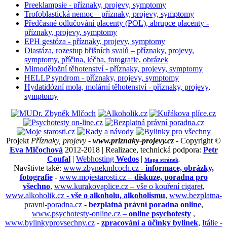
Preeklampsie - příznaky, projevy, symptomy
Trofoblastická nemoc – příznaky, projevy, symptomy
Předčasné odlučování placenty (POL), abrupce placenty -
příznaky, projevy, symptomy
EPH gestóza - příznaky, projevy, symptomy
Diastáza, rozestup břišních svalů – příznaky, projevy,
symptomy, příčina, léčba, fotografie, obrázek
Mimoděložní těhotenství - příznaky, projevy, symptomy
HELLP syndrom - příznaky, projevy, symptomy
Hydatidózní mola, molární těhotenství - příznaky, projevy,
symptomy
Projekt
Příznaky, projevy -
www.priznaky-projevy.cz
- Copyright ©
Eva Mlčochová
2012-2018 | Realizace, technická podpora:
Petr
Coufal
|
Webhosting
Wedos
|
Mapa stránek
.
Navštivte také:
www.zbynekmlcoch.cz -
informace, obrázky,
fotografie
-
www.mojestarosti.cz –
diskuze, poradna pro
všechno
,
www.kurakovaplice.cz – vše o kouření cigaret
,
www.alkoholik.cz -
vše o alkoholu, alkoholismu
,
www.bezplatna-
pravni-poradna.cz -
bezplatná právní poradna online
,
www.psychotesty-online.cz –
online psychotesty
,
www.bylinkyprovsechny.cz
-
zpracování a účinky bylinek
,
Itálie -