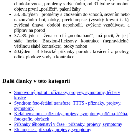
chudokrevnost, problémy s dýcháním, od 31.týdne se mohou
objevit první „poslíčci“, pálení žáhy
33.-36.týden - problémy s chozením do schodů, sezením nebo
nazouváním bot, otoky, preeklampsie (vysoký krevní tlak),
zvýšená únava, období nepohodlí, zvýšené vznětlivosti a
příprav na porod
37.-39.týden – žena se cítí „neohrabaně“, má pocit, že je jí
stále horko, Braxton-Hicksovy kontrakce (nepravidelné,
většinou slabé kontrakce), otoky nohou
40.týden – 3 klasické příznaky porodu: krvácení z pochvy,
odtok plodové vody a kontrakce
Další články v této kategorii
Samovolný potrat - příznaky, projevy, symptomy, léčba v
kostce
Syndrom feto-fetální transfuze, TTTS - příznaky, projevy,
symptomy
Kefalhematom – příznaky, projevy, symptomy, příčina, léčba,
fotografie, obrázek
Příznaky těhotenství v čase - příznaky, projevy, symptomy
Eklampsie - příznaky, projevy, symptomy