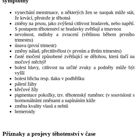
symptomy
vynechání menstruace, u některých žen se naopak může stát,
že krvácí, přestože je těhotná
změny na prsou, jako zvýšená citlivost bradavek, nebo napětí.
S postupem těhotenství se bradavky zvětšují a tmavnou
nevolnost, mdloby a zvracení (většinou během prvního
trimestru)
únava (první trimestr)
změny nálad, přecitlivělost (v prvním a třetím trimestru)
časté močení způsobené zvětšující se dělohou, která tlačí na
močový měchýř
bolest hlavy, citlivost na určité zvuky a podněty může být
vyšší
bolest břicha resp. tlaku v podbřišku
pálení žáhy
křečové žíly
pigmentace pokožky, tzv. těhotenský ruměnec (v souvislosti s
hormonálními změnami a napínáním kůže
změna kvality vlasů a nehtů
hemeroidy
Příznaky a projevy těhotenství v čase