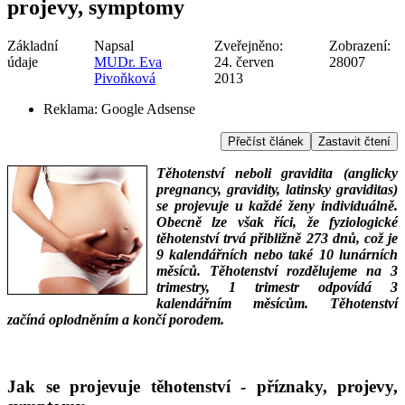
projevy, symptomy
Základní
Napsal
Zveřejněno:
Zobrazení:
údaje
MUDr. Eva
24. červen
28007
Pivoňková
2013
Reklama:
Google Adsense
Přečíst článek
Zastavit čtení
Těhotenství neboli gravidita (anglicky
pregnancy, gravidity, latinsky graviditas)
se projevuje u každé ženy individuálně.
Obecně lze však říci, že fyziologické
těhotenství trvá přibližně 273 dnů, což je
9 kalendářních nebo také 10 lunárních
měsíců. Těhotenství rozdělujeme na 3
trimestry, 1 trimestr odpovídá 3
kalendářním měsícům. Těhotenství
začíná oplodněním a končí porodem.
___
___
Jak se projevuje těhotenství - příznaky, projevy,