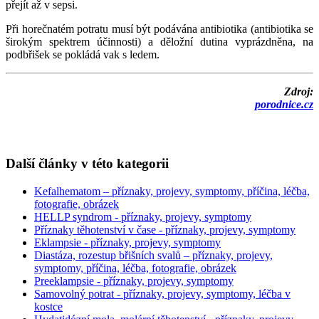
přejít až v sepsi.
Při horečnatém potratu musí být podávána antibiotika (antibiotika se
širokým spektrem účinnosti) a děložní dutina vyprázdněna, na
podbřišek se pokládá vak s ledem.
Zdroj:
porodnice.cz
Další články v této kategorii
Kefalhematom – příznaky, projevy, symptomy, příčina, léčba,
fotografie, obrázek
HELLP syndrom - příznaky, projevy, symptomy
Příznaky těhotenství v čase - příznaky, projevy, symptomy
Eklampsie - příznaky, projevy, symptomy
Diastáza, rozestup břišních svalů – příznaky, projevy,
symptomy, příčina, léčba, fotografie, obrázek
Preeklampsie - příznaky, projevy, symptomy
Samovolný potrat - příznaky, projevy, symptomy, léčba v
kostce