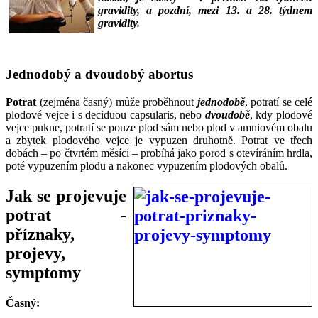
gravidity, a pozdní, mezi 13. a 28. týdnem
gravidity.
___
Jednodobý a dvoudobý abortus
Potrat
(zejména časný) může proběhnout
jednodobě
, potratí se celé
plodové vejce i s deciduou capsularis, nebo
dvoudobě
, kdy plodové
vejce pukne, potratí se pouze plod sám nebo plod v amniovém obalu
a zbytek plodového vejce je vypuzen druhotně. Potrat ve třech
dobách – po čtvrtém měsíci – probíhá jako porod s otevíráním hrdla,
poté vypuzením plodu a nakonec vypuzením plodových obalů.
Jak se projevuje
potrat -
příznaky,
projevy,
symptomy
Časný: