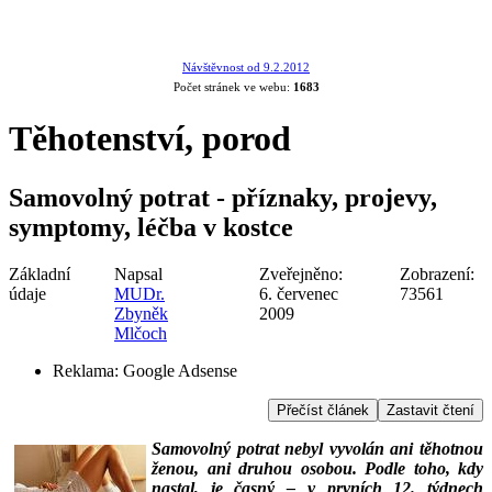
Návštěvnost od 9.2.2012
Počet stránek ve webu:
1683
Těhotenství, porod
Samovolný potrat - příznaky, projevy,
symptomy, léčba v kostce
Základní
Napsal
Zveřejněno:
Zobrazení:
údaje
MUDr.
6. červenec
73561
Zbyněk
2009
Mlčoch
Reklama:
Google Adsense
Přečíst článek
Zastavit čtení
Samovolný potrat nebyl vyvolán ani těhotnou
ženou, ani druhou osobou. Podle toho, kdy
nastal, je časný – v prvních 12. týdnech