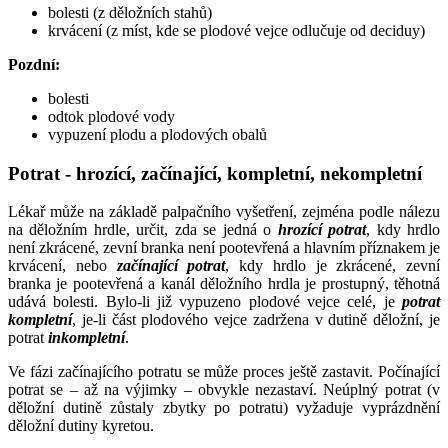
bolesti (z děložních stahů)
krvácení (z míst, kde se plodové vejce odlučuje od deciduy)
Pozdní:
bolesti
odtok plodové vody
vypuzení plodu a plodových obalů
Potrat - hrozící, začínající, kompletní, nekompletní
Lékař může na základě palpačního vyšetření, zejména podle nálezu
na děložním hrdle, určit, zda se jedná o
hrozící potrat
, kdy hrdlo
není zkrácené, zevní branka není pootevřená a hlavním příznakem je
krvácení, nebo
začínající potrat
, kdy hrdlo je zkrácené, zevní
branka je pootevřená a kanál děložního hrdla je prostupný, těhotná
udává bolesti. Bylo-li již vypuzeno plodové vejce celé, je
potrat
kompletní
, je-li část plodového vejce zadržena v dutině děložní, je
potrat
inkompletní
.
Ve fázi začínajícího potratu se může proces ještě zastavit. Počínající
potrat se – až na výjimky – obvykle nezastaví. Neúplný potrat (v
děložní dutině zůstaly zbytky po potratu) vyžaduje vyprázdnění
děložní dutiny kyretou.