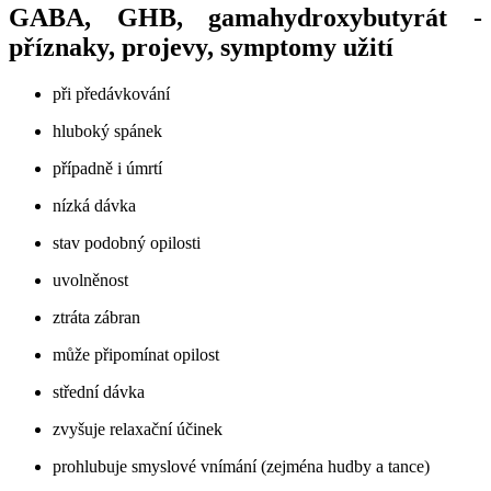
GABA, GHB, gamahydroxybutyrát -
příznaky, projevy, symptomy užití
při předávkování
hluboký spánek
případně i úmrtí
nízká dávka
stav podobný opilosti
uvolněnost
ztráta zábran
může připomínat opilost
střední dávka
zvyšuje relaxační účinek
prohlubuje smyslové vnímání (zejména hudby a tance)