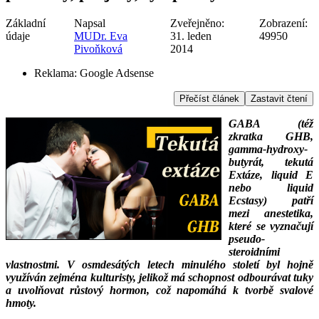
Základní
Napsal
Zveřejněno:
Zobrazení:
údaje
MUDr. Eva
31. leden
49950
Pivoňková
2014
Reklama:
Google Adsense
Přečíst článek
Zastavit čtení
GABA (též
zkratka GHB,
gamma-hydroxy-
butyrát, tekutá
Extáze, liquid E
nebo liquid
Ecstasy) patří
mezi anestetika,
které se vyznačují
pseudo-
steroidními
vlastnostmi. V osmdesátých letech minulého století byl hojně
využíván zejména kulturisty, jelikož má schopnost odbourávat tuky
a uvolňovat růstový hormon, což napomáhá k tvorbě svalové
hmoty.
___