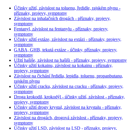
Účinky užití, závislost na toluenu, ředidle, rajském plynu -
příznaky, projevy, symptomy
Závislost na inhalačních drogách - příznaky, projevy,
symptomy
Fentanyl, závislost na fentanylu - příznaky, projevy,
symptomy
Účinky užití extáze, závislost na extázi - příznaky, projevy,
symptomy
GABA, GHB, tekutá extáze - účinky, příznaky, projevy,
symptomy
Užití hašiše, závislost na hašiši - příznaky, projevy, symptomy
Účinky užití kokainu, závislost na kokainu - příznaky,
projevy, symptomy
Závislost na čichání ředidla, lepidla, toluenu, propanbutanu,
rajském plynu
Účinky užití cracku, závislost na cracku - příznaky, projevy,
symptomy
Droga krokodil, krokodýl - účinky užití, závislost - příznaky,
projevy, symptomy
Účinky užití drogy krystal, závislost na krystalu - příznaky,
projevy, symptomy
Závislost na drogách, drogová závislost - příznaky, projevy,
symptomy
Účinky užití LSD, závislost na LSD - příznaky, projevy,