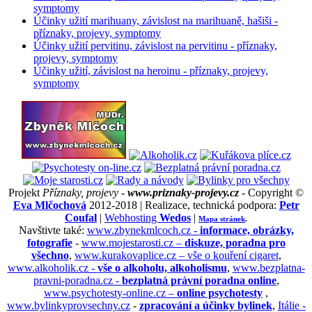
symptomy
Účinky užití marihuany, závislost na marihuaně, hašiši -
příznaky, projevy, symptomy
Účinky užití pervitinu, závislost na pervitinu - příznaky,
projevy, symptomy
Účinky užití, závislost na heroinu - příznaky, projevy,
symptomy
Projekt
Příznaky, projevy -
www.priznaky-projevy.cz
- Copyright ©
Eva Mlčochová
2012-2018 | Realizace, technická podpora:
Petr
Coufal
|
Webhosting
Wedos
|
Mapa stránek
.
Navštivte také:
www.zbynekmlcoch.cz -
informace, obrázky,
fotografie
-
www.mojestarosti.cz –
diskuze, poradna pro
všechno
,
www.kurakovaplice.cz – vše o kouření cigaret
,
www.alkoholik.cz -
vše o alkoholu, alkoholismu
,
www.bezplatna-
pravni-poradna.cz -
bezplatná právní poradna online
,
www.psychotesty-online.cz –
online psychotesty
,
www.bylinkyprovsechny.cz
-
zpracování a účinky bylinek
,
Itálie -