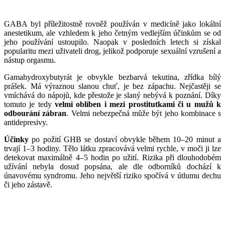
___
GABA byl příležitostně rovněž používán v medicíně jako lokální
anestetikum, ale vzhledem k jeho četným vedlejším účinkům se od
jeho používání ustoupilo. Naopak v posledních letech si získal
popularitu mezi uživateli drog, jelikož podporuje sexuální vzrušení a
nástup orgasmu.
Gamahydroxybutyrát je obvykle bezbarvá tekutina, zřídka bílý
prášek. Má výraznou slanou chuť, je bez zápachu. Nejčastěji se
vmíchává do nápojů, kde přestože je slaný nebývá k poznání. Díky
tomuto je tedy
velmi oblíben i mezi prostitutkami či u mužů k
odbourání zábran
. Velmi nebezpečná může být jeho kombinace s
antidepresivy.
Účinky
po požití GHB se dostaví obvykle během 10–20 minut a
trvají 1–3 hodiny. Tělo látku zpracovává velmi rychle, v moči ji lze
detekovat maximálně 4–5 hodin po užití. Rizika při dlouhodobém
užívání nebyla dosud popsána, ale dle odborníků dochází k
únavovému syndromu. Jeho největší riziko spočívá v útlumu dechu
či jeho zástavě.