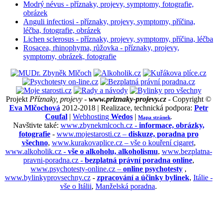
Modrý névus - příznaky, projevy, symptomy, fotografie,
obrázek
Anguli infectiosi - příznaky, projevy, symptomy, příčina,
léčba, fotografie, obrázek
Lichen sclerosus - příznaky, projevy, symptomy, příčina, léčba
Rosacea, rhinophyma, růžovka - příznaky, projevy,
symptomy, obrázek, fotografie
Projekt
Příznaky, projevy -
www.priznaky-projevy.cz
- Copyright ©
Eva Mlčochová
2012-2018 | Realizace, technická podpora:
Petr
Coufal
|
Webhosting
Wedos
|
Mapa stránek
.
Navštivte také:
www.zbynekmlcoch.cz -
informace, obrázky,
fotografie
-
www.mojestarosti.cz –
diskuze, poradna pro
všechno
,
www.kurakovaplice.cz – vše o kouření cigaret
,
www.alkoholik.cz -
vše o alkoholu, alkoholismu
,
www.bezplatna-
pravni-poradna.cz -
bezplatná právní poradna online
,
www.psychotesty-online.cz –
online psychotesty
,
www.bylinkyprovsechny.cz
-
zpracování a účinky bylinek
,
Itálie -
vše o Itálii
,
Manželská poradna
.