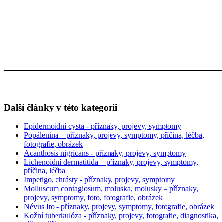
Další články v této kategorii
Epidermoidní cysta - příznaky, projevy, symptomy
Popálenina – příznaky, projevy, symptomy, příčina, léčba,
fotografie, obrázek
Acanthosis nigricans - příznaky, projevy, symptomy
Lichenoidní dermatitida – příznaky, projevy, symptomy,
příčina, léčba
Impetigo, chrásty - příznaky, projevy, symptomy
Molluscum contagiosum, moluska, molusky – příznaky,
projevy, symptomy, foto, fotografie, obrázek
Névus Ito - příznaky, projevy, symptomy, fotografie, obrázek
Kožní tuberkulóza - příznaky, projevy, fotografie, diagnostika,