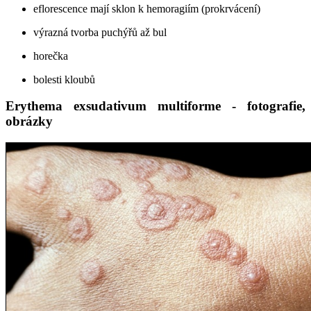
eflorescence mají sklon k hemoragiím (prokrvácení)
výrazná tvorba puchýřů až bul
horečka
bolesti kloubů
Erythema exsudativum multiforme - fotografie,
obrázky