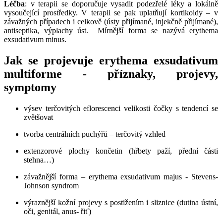
Léčba
: v terapii se doporučuje vysadit podezřelé léky a lokálně
vysoučející prostředky. V terapii se pak uplatňují kortikoidy – v
závažných případech i celkově (ústy přijímané, injekčně přijímané),
antiseptika, výplachy úst. Mírnější forma se nazývá erythema
exsudativum minus.
Jak se projevuje erythema exsudativum
multiforme - příznaky, projevy,
symptomy
výsev terčovitých eflorescenci velikosti čočky s tendencí se
zvětšovat
tvorba centrálních puchýřů – terčovitý vzhled
extenzorové plochy končetin (hřbety paží, přední části
stehna…)
závažnější forma – erythema exsudativum majus - Stevens-
Johnson syndrom
výraznější kožní projevy s postižením i sliznice (dutina ústní,
oči, genitál, anus- řiť)