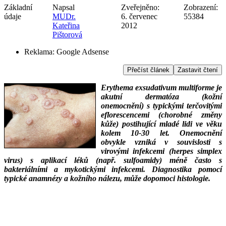
Základní
Napsal
Zveřejněno:
Zobrazení:
údaje
MUDr.
6. červenec
55384
Kateřina
2012
Pištorová
Reklama:
Google Adsense
Přečíst článek
Zastavit čtení
Erythema exsudativum multiforme je
akutní dermatóza (kožní
onemocnění) s typickými terčovitými
eflorescencemi (chorobné změny
kůže) postihující mladé lidi ve věku
kolem 10-30 let. Onemocnění
obvykle vzniká v souvislosti s
virovými infekcemi (herpes simplex
virus) s aplikací léků (např. sulfoamidy) méně často s
bakteriálními a mykotickými infekcemi. Diagnostika pomocí
typické anamnézy a kožního nálezu, může dopomoci histologie.
___
___