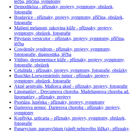
léčba, příčina, symptomy
Demodikóza - příznaky, projevy, symptomy, obrázek,
fotografie
Bradavice - příznaky, projevy, symptomy, příčina, obrázek,
fotografie
Maligní melanom, rakovina kůže - příznaky, projevy,
symptomy, obrázek, fotografie
Pityriasis versicolor – příznaky, projevy, symptomy, příčina,
léčba
Cowdenův syndrom - příznaky, projevy, symptomy,
fototografie, diagnostika, léčba
Vitiligo, depigmentace kůže - příznaky, projevy, symptomy,
fotografie, obrázek
Celulitida - příznaky, projevy, symptomy, fotografie, obrázky
Buschke-Loewensteinův tumor - příznaky, projevy,
symptomy, obrázek, fotografie
Akné aestivalis, Mallorca akné - příznaky, projevy, fotografie
Lipomatózy - Dercumova choroba, Madelungova choroba ad.
lipomatózy - příznaky, projevy
Psoriáza, lupénka - příznaky, projevy, symptomy
Darierova nemoc, Darierova choroba - příznaky, projevy,
symptomy
Kopřivka, urticaria – příznaky, projevy, symptomy, obrázek,
fotografie
Panarycium, paronychium (zánět nehtového lůžka) - příznaky,