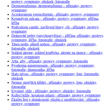
projevy, symptomy, obrázek, fotografie
Dermografizmus, dermografismus – příznaky, projevy,
symptomy
Acrokeratosis verruciformis - příznaky, projevy, symptomy
Keratolysis sulcata – příznaky, projevy, symptomy, příčina,
léčba
Pediculosis capitis, zavšivení hlavy, vši - příznaky, projevy,
symptomy
Drápovité nehty (onychogryfóza) – příčina, příznaky, projevy,
symptomy, léčba, fotografie, obrázek
Tinea pedis, plíseň nohou - příznaky, projevy, symptomy,
fotografie, obrázek
Solární alergie, solární kopřivka, alergie na slunce – příznaky,
projevy, symptomy
Afta, afty - příznaky, projevy, symptomy, fotografie
Pyoderma gangrenosum - příznaky, projevy, symptomy,
fotografie, diagnostika, léčba
Halo névus - příznaky, projevy, symptomy, foto, fotografie,
obrázek
Nemoc motýlích křídel - příznaky, projevy, foto, obrázky,
fotografie
Erysipel, růže - příznaky, projevy, obrázky, fotografie
Kuřecí kůže, keratosis pilaris - příznaky, projevy, symptomy
Ekzém žen v domácnosti, ekzém z opotřebování - příznaky,
projevy, symptomy