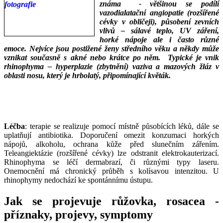
známa - většinou se podílí
vazodialatační angiopatie (rozšířené
cévky v obličeji), působení zevních
vlivů – sálavé teplo, UV záření,
horké nápoje ale i často různé
emoce. Nejvíce jsou postižené ženy středního věku a někdy může
vznikat současně s akné nebo krátce po něm. Typické je vnik
rhinophyma – hyperplazie (zbytnění) vaziva a mazových žláz v
oblasti nosu, který je hrbolatý, připomínající květák.
___
___
Léčba
: terapie se realizuje pomocí místně působících léků, dále se
uplatňují antibiotika. Doporučení omezit konzumaci horkých
nápojů, alkoholu, ochrana kůže před slunečním zářením.
Teleangiektázie (rozšířené cévky) lze odstranit elektrokauterizací.
Rhinophyma se léčí dermabrazí, či různými typy laseru.
Onemocnění má chronický průběh s kolísavou intenzitou. U
rhinophymy nedochází ke spontánnímu ústupu.
Jak se projevuje růžovka, rosacea -
příznaky, projevy, symptomy