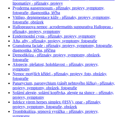
lipomatózy - příznaky, projevy
Pyoderma gangrenosum - příznaky, projevy, symptomy,
fotografie, diagnostika, léčba
Vitiligo, depigmentace kůže - příznaky, projevy, symptomy,
fotografie, obrázek
Hallopeauova nemoc, acrodermatitis suppurativa Hallopeau -
příznaky, projevy, symptomy
Epidermoidní cysta - příznaky, projevy, symptomy
Afta, afty - příznaky, projevy, symptomy, fotografie
Granuloma faciale - příznaky, projevy, symptomy, fotografie,
diagnostika, léčba, příčina
Demodikóza - příznaky, projevy, symptomy, obrázek,
fotografie
Alopecie, plešatost, holohlavost – příznaky, projevy,
symptomy
Nemoc motýlích křídel - příznaky, projevy, foto, obrázky,
fotografie
Panarycium, paronychium (zánět nehtového lůžka) - příznaky,
projevy, symptomy, obrázek, fotografie
Solární alergie, solární kopřivka, alergie na slunce – příznaky,
projevy, symptomy
Infekce virem herpes simplex (HSV), opar - příznaky,
projevy, symptomy, fotografie, obrázek
Trombikulóza, srpnová vyrážka – příznaky, projevy,
symptomy