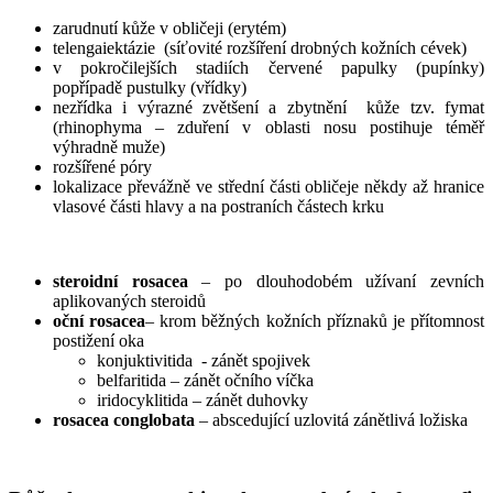
zarudnutí kůže v obličeji (erytém)
telengaiektázie (síťovité rozšíření drobných kožních cévek)
v pokročilejších stadiích červené papulky (pupínky)
popřípadě pustulky (vřídky)
nezřídka i výrazné zvětšení a zbytnění kůže tzv. fymat
(rhinophyma – zduření v oblasti nosu postihuje téměř
výhradně muže)
rozšířené póry
lokalizace převážně ve střední části obličeje někdy až hranice
vlasové části hlavy a na postraních částech krku
steroidní rosacea
– po dlouhodobém užívaní zevních
aplikovaných steroidů
oční rosacea
– krom běžných kožních příznaků je přítomnost
postižení oka
konjuktivitida - zánět spojivek
belfaritida – zánět očního víčka
iridocyklitida – zánět duhovky
rosacea conglobata
– abscedující uzlovitá zánětlivá ložiska