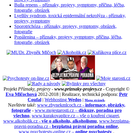
Bulla repens – příznaky, projevy, symptomy, příčina, léčba,
fotografie, obrázek
Lyellův syndrom, toxická epidermální nekrolýza - příznaky,
projevy, symptomy
Sporotrichóza - příznaky, projevy, symptomy, obrázek,
fotografie
Popálenina – příznaky, projevy, symptomy, příčina, léčba,
fotografie, obrázek
Projekt
Příznaky, projevy -
www.priznaky-projevy.cz
- Copyright ©
Eva Mlčochová
2012-2018 | Realizace, technická podpora:
Petr
Coufal
|
Webhosting
Wedos
|
Mapa stránek
.
Navštivte také:
www.zbynekmlcoch.cz -
informace, obrázky,
fotografie
-
www.mojestarosti.cz –
diskuze, poradna pro
všechno
,
www.kurakovaplice.cz – vše o kouření cigaret
,
www.alkoholik.cz -
vše o alkoholu, alkoholismu
,
www.bezplatna-
pravni-poradna.cz -
bezplatná právní poradna online
,
www.psychotesty-online.cz –
online psychotesty
,