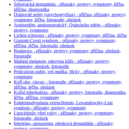
Seboroická dermatitida - příznaky, projevy, symptomy, léčba,
příčina, diagnostika
Drápovité nehty (onychogryfóza) – příčina, příznaky, projevy,
symptomy, léčba, fotografie, obrázek
Angioedém, angioneurotický, Quinckeho edém – příznaky,
projevy, symptomy
Lichen sclerosus - příznaky, projevy, symptomy, příčina, léčba
Gianotti-Crosti syndrom – příznaky, projevy, symptomy,
příčina, léčba, fotografie, obrázek
Bradavice - příznaky, projevy, symptomy, příčina, obrázek,
fotografie
Maligní melanom, rakovina kůže - příznaky, projevy,
symptomy, obrázek, fotografie
Pediculosis pubis, veš muňka, filcky - příznaky, projevy,
symptomy
Kuří oko, clavus – fotografie, příznaky, projevy, symptomy,
příčina, léčba, obrázek
Kožní tuberkulóza - příznaky, projevy, fotografie, diagnostika,
léčba, příčina, symptomy
Epidermodysplasia verruciformis, Lewandowsky-Lutz
syndrom - příznaky, projevy, symptomy
Lipschützův vřed vulvy - příznaky, projevy, symptomy,
fotografie, obrázek
Intertrigo, opruzenina, plenková dermatitida - příznaky,
projevy, symptomy