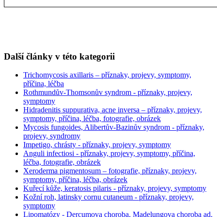
Další články v této kategorii
Trichomycosis axillaris – příznaky, projevy, symptomy,
příčina, léčba
Rothmundův-Thomsonův syndrom - příznaky, projevy,
symptomy
Hidradenitis suppurativa, acne inversa – příznaky, projevy,
symptomy, příčina, léčba, fotografie, obrázek
Mycosis fungoides, Alibertův-Bazinův syndrom - příznaky,
projevy, syndromy
Impetigo, chrásty - příznaky, projevy, symptomy
Anguli infectiosi - příznaky, projevy, symptomy, příčina,
léčba, fotografie, obrázek
Xeroderma pigmentosum – fotografie, příznaky, projevy,
symptomy, příčina, léčba, obrázek
Kuřecí kůže, keratosis pilaris - příznaky, projevy, symptomy
Kožní roh, latinsky cornu cutaneum - příznaky, projevy,
symptomy
Lipomatózy - Dercumova choroba, Madelungova choroba ad.