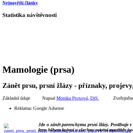
Nejnovější články
Statistika návštěvnosti
Mamologie (prsa)
Zánět prsu, prsní žlázy - příznaky, projev
Základní údaje
Napsal
Monika Proxová, DiS.
Zveřejněno
Reklama:
Google Adsense
Jde o zánět parenchymu prsní žlázy. Postihuje v d
ženy během kojení a všechny ostatní mastitidy j