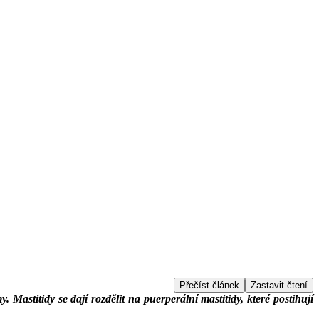
Přečíst článek
Zastavit čtení
 Mastitidy se dají rozdělit na puerperální mastitidy, které postihují