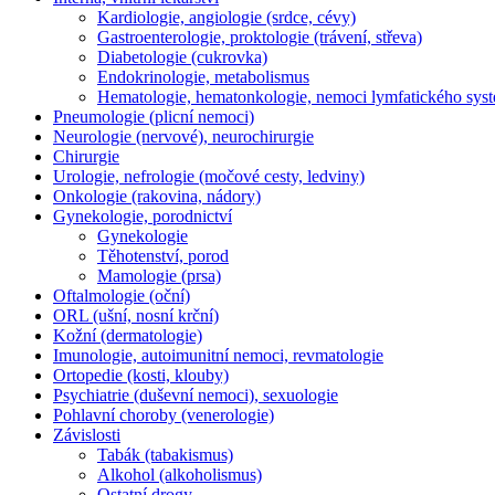
Kardiologie, angiologie (srdce, cévy)
Gastroenterologie, proktologie (trávení, střeva)
Diabetologie (cukrovka)
Endokrinologie, metabolismus
Hematologie, hematonkologie, nemoci lymfatického sys
Pneumologie (plicní nemoci)
Neurologie (nervové), neurochirurgie
Chirurgie
Urologie, nefrologie (močové cesty, ledviny)
Onkologie (rakovina, nádory)
Gynekologie, porodnictví
Gynekologie
Těhotenství, porod
Mamologie (prsa)
Oftalmologie (oční)
ORL (ušní, nosní krční)
Kožní (dermatologie)
Imunologie, autoimunitní nemoci, revmatologie
Ortopedie (kosti, klouby)
Psychiatrie (duševní nemoci), sexuologie
Pohlavní choroby (venerologie)
Závislosti
Tabák (tabakismus)
Alkohol (alkoholismus)
Ostatní drogy