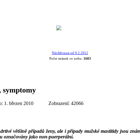
Návštěvnost od 9.2.2012
Počet stránek ve webu:
1683
y, symptomy
: 1. březen 2010
Zobrazení: 42066
rtivé většině případů ženy, ale i případy mužské mastitidy jsou známy.
sou označovány jako non-puerperální.