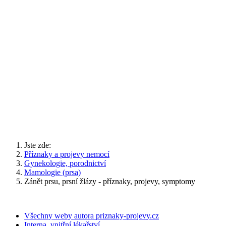
Jste zde:
Příznaky a projevy nemocí
Gynekologie, porodnictví
Mamologie (prsa)
Zánět prsu, prsní žlázy - příznaky, projevy, symptomy
Všechny weby autora priznaky-projevy.cz
Interna, vnitřní lékařství