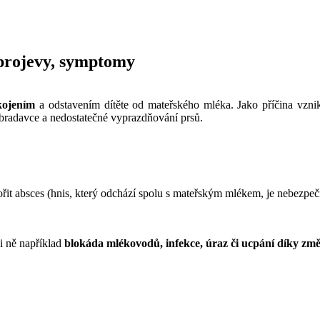
, projevy, symptomy
 kojením
a odstavením dítěte od mateřského mléka. Jako příčina vzn
a bradavce a nedostatečné vyprazdňování prsů.
ořit absces (hnis, který odchází spolu s mateřským mlékem, je nebezpeč
i ně například
blokáda mlékovodů, infekce, úraz či ucpání díky zm