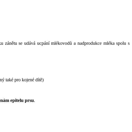
iku zánětu se udává ucpání mlékovodů a nadprodukce mléka spolu s
ný také pro kojené dítě)
ěnám epitelu prsu
.