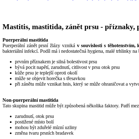
___
___
Mastitis, mastitida, zánět prsu - příznaky
Puerperální mastitida
Puerperální zánět prsní žlázy vzniká
v souvislosti s těhotenstvím,
bakteriální infekcí. Podíl má i nedostatečná hygiena, malé trhlinky n
prvním příznakem je silná bolestivost prsu
bývá pocit napětí, zarudnutí, citlivost v prsu otok prsu
kůže prsu je teplejší oproti okolí
může se objevit horečka s třesavkou
při zánětu může vznikat hnis, který se může ohraničovat a vytv
Non-puerperální mastitida
Tato skupina mastitid může být způsobená několika faktory. Patří mez
zarudnutí, otok prsu
postižené místo bolí
mohou být zduřelé mízní uzliny
změna tvaru prsních bradavek