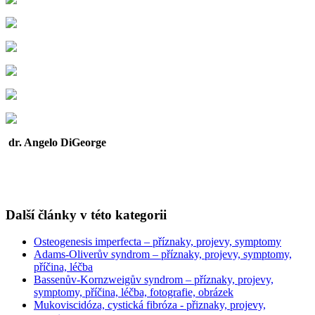
dr. Angelo DiGeorge
Další články v této kategorii
Osteogenesis imperfecta – příznaky, projevy, symptomy
Adams-Oliverův syndrom – příznaky, projevy, symptomy,
příčina, léčba
Bassenův-Kornzweigův syndrom – příznaky, projevy,
symptomy, příčina, léčba, fotografie, obrázek
Mukoviscidóza, cystická fibróza - přiznaky, projevy,