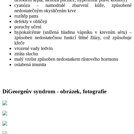
cyanóza – namodralé zbarvení kůže, způsobené
nedostatečným okysličením krve
rozštěp patra
defekty v obličeji
poruchy učení
hypokalcémie (snížená hladina vápníku v krevním séru) –
způsoben nedostatečnou funkcí štítné žlázy, což způsobuje
křeče
vrozené vady ledvin
ztráta sluchu
malý vzrůst způsoben nedostatkem růstového hormonu
oslabená imunita
DiGeorgeův syndrom - obrázek, fotografie