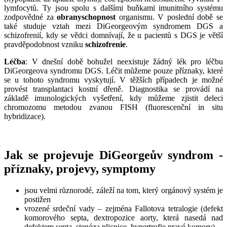
lymfocytů. Ty jsou spolu s dalšími buňkami imunitního systému
zodpovědné za
obranyschopnost
organismu. V poslední době se
také studuje vztah mezi DiGeorgeovým syndromem DGS a
schizofrenií, kdy se vědci domnívají, že u pacientů s DGS je větší
pravděpodobnost vzniku
schizofrenie
.
Léčba
: V dnešní době bohužel neexistuje žádný lék pro léčbu
DiGeorgeova syndromu
DGS. Léčit můžeme pouze příznaky, které
se u tohoto syndromu vyskytují. V těžších případech je možné
provést transplantaci kostní dřeně. Diagnostika se provádí na
základě imunologických vyšetření, kdy můžeme zjistit deleci
chromozomu metodou zvanou FISH (fluorescenční in situ
hybridizace).
Jak se projevuje DiGeorgeův syndrom -
příznaky, projevy, symptomy
jsou velmi různorodé, záleží na tom, který orgánový systém je
postižen
vrozené srdeční vady – zejména Fallotova tetralogie (defekt
komorového septa, dextropozice aorty, která nasedá nad
defektem septa, stenóza plicnice, hypertrofie pravé komory)