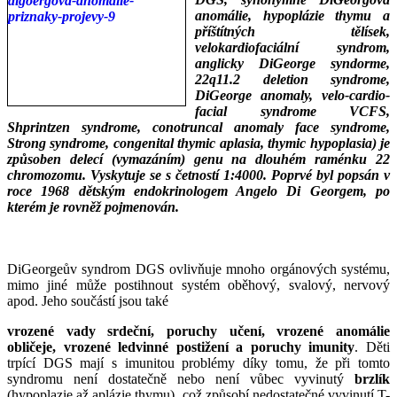
anomálie, hypoplázie thymu a
příštítných tělísek,
velokardiofaciální syndrom,
anglicky DiGeorge syndorme,
22q11.2 deletion syndrome,
DiGeorge anomaly, velo-cardio-
facial syndrome VCFS,
Shprintzen syndrome, conotruncal anomaly face syndrome,
Strong syndrome, congenital thymic aplasia, thymic hypoplasia) je
způsoben delecí (vymazáním) genu na dlouhém raménku 22
chromozomu. Vyskytuje se s četností 1:4000. Poprvé byl popsán v
roce 1968 dětským endokrinologem Angelo Di Georgem, po
kterém je rovněž pojmenován.
___
___
DiGeorgeův syndrom DGS ovlivňuje mnoho orgánových systému,
mimo jiné může postihnout systém oběhový, svalový, nervový
apod. Jeho součástí jsou také
vrozené vady srdeční, poruchy učení, vrozené anomálie
obličeje, vrozené ledvinné postižení a poruchy imunity
. Děti
trpící DGS mají s imunitou problémy díky tomu, že při tomto
syndromu není dostatečně nebo není vůbec vyvinutý
brzlík
(hypoplazie až aplázie thymu), což způsobí nedostatečné vyvinutí T-