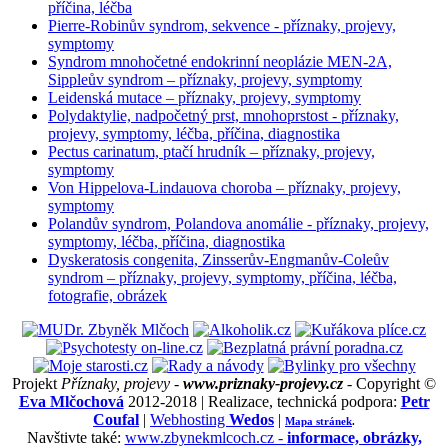
příčina, léčba
Pierre-Robinův syndrom, sekvence - příznaky, projevy,
symptomy
Syndrom mnohočetné endokrinní neoplázie MEN-2A,
Sippleův syndrom – příznaky, projevy, symptomy
Leidenská mutace – příznaky, projevy, symptomy
Polydaktylie, nadpočetný prst, mnohoprstost - příznaky,
projevy, symptomy, léčba, příčina, diagnostika
Pectus carinatum, ptačí hrudník – příznaky, projevy,
symptomy
Von Hippelova-Lindauova choroba – příznaky, projevy,
symptomy
Polandův syndrom, Polandova anomálie - příznaky, projevy,
symptomy, léčba, příčina, diagnostika
Dyskeratosis congenita, Zinsserův-Engmanův-Coleův
syndrom – příznaky, projevy, symptomy, příčina, léčba,
fotografie, obrázek
Projekt
Příznaky, projevy -
www.priznaky-projevy.cz
- Copyright ©
Eva Mlčochová
2012-2018 | Realizace, technická podpora:
Petr
Coufal
|
Webhosting
Wedos
|
Mapa stránek
.
Navštivte také:
www.zbynekmlcoch.cz -
informace, obrázky,