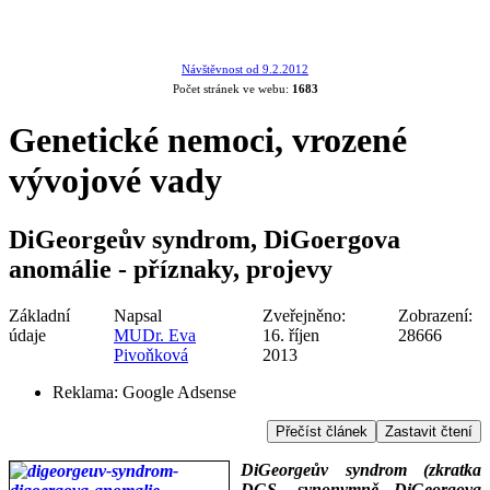
Návštěvnost od 9.2.2012
Počet stránek ve webu:
1683
Genetické nemoci, vrozené
vývojové vady
DiGeorgeův syndrom, DiGoergova
anomálie - příznaky, projevy
Základní
Napsal
Zveřejněno:
Zobrazení:
údaje
MUDr. Eva
16. říjen
28666
Pivoňková
2013
Reklama:
Google Adsense
Přečíst článek
Zastavit čtení
DiGeorgeův syndrom (zkratka
DGS, synonymně DiGeorgova