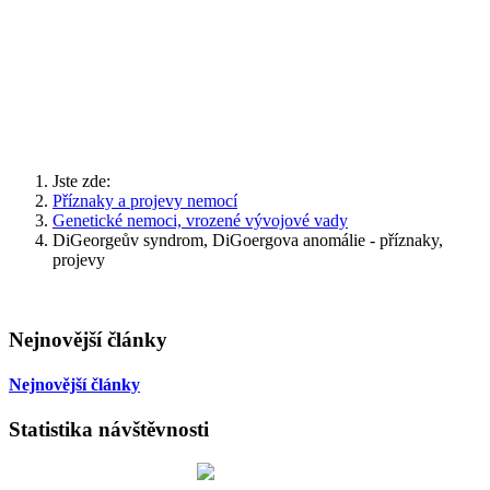
Jste zde:
Příznaky a projevy nemocí
Genetické nemoci, vrozené vývojové vady
DiGeorgeův syndrom, DiGoergova anomálie - příznaky,
projevy
Nejnovější články
Nejnovější články
Statistika návštěvnosti