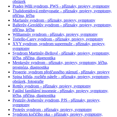
obrázek
Prader-Willi syndrom, PWS - příznaky, projevy, symptomy
Thalidomidová embryopatie – příznaky, projevy, symptomy,
příčina, léčba
Marfanův syndrom - příznaky, projevy, symptomy
Ballerův-Geroldův syndrom – příznaky, projevy, symptomy,
příčina, léčba
Williamsův syndrom - příznaky, projevy, symptomy
Toriello-Carey syndrom - příznaky, projevy, symptomy
XYY syndrom, syndrom supermuže - příznaky, projevy,
symptomy
Syndrom Martinův-Bellové - příznaky, projevy, symptomy,
léčba, příčina, diagnostika
Menkesův syndrom - příznaky, projevy, symptomy, léčba,
prognóza, diagnostika
Progerie, syndrom předčasného stárnutí - příznaky, projevy
Spina bifida, rozštěp páteře – příznaky, projevy, symptomy,
obrázek, fotografie
Rettův syndrom – příznaky, projevy, symptomy
Fatální familiární insomnie - příznaky, projevy, symptomy,
léčba, příčina, diagnostika
Peutzův-Jeghersův syndrom, PJS - příznaky, projevy,
symptomy
Proteův syndrom - příznaky, projevy, symptomy
Syndrom kočičího oka – příznaky, projevy, symptomy,