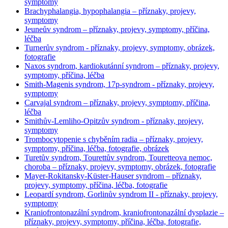
symptomy
Brachyphalangia, hypophalangia – příznaky, projevy,
symptomy
Jeuneův syndrom – příznaky, projevy, symptomy, příčina,
léčba
Turnerův syndrom - příznaky, projevy, symptomy, obrázek,
fotografie
Naxos syndrom, kardiokutánní syndrom – příznaky, projevy,
symptomy, příčina, léčba
Smith-Magenis syndrom, 17p-syndrom - příznaky, projevy,
symptomy
Carvajal syndrom – příznaky, projevy, symptomy, příčina,
léčba
Smithův-Lemliho-Opitzův syndrom - příznaky, projevy,
symptomy
Trombocytopenie s chyběním radia – příznaky, projevy,
symptomy, příčina, léčba, fotografie, obrázek
Turetův syndrom, Tourettův syndrom, Touretteova nemoc,
choroba – příznaky, projevy, symptomy, obrázek, fotografie
Mayer-Rokitansky-Küster-Hauser syndrom – příznaky,
projevy, symptomy, příčina, léčba, fotografie
Leopardí syndrom, Gorlinův syndrom II - příznaky, projevy,
symptomy
Kraniofrontonazální syndrom, kraniofrontonazální dysplazie –
příznaky, projevy, symptomy, příčina, léčba, fotografie,