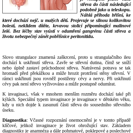
střeva do části následující
podobně jako u teleskopu.
Náhlá příhoda břišní, ke
které dochází nejč. u malých dětí. Projevuje se silnou kolikovitou
bolestí, neklidem dítěte, krvavou stolicí připomínající malinové
želé. Bez léčby stav vyústí v odumření gangrénu části střeva a
životu nebezpečný zánět pobřišnice peritonitidu.
___
___
Slovo strangulace znamená zaškrcení, proto u strangulačního ileu
dochází k uskřinutí střeva. Zavře se střevní dutina, čímž se sníží
nebo úplně zastaví průchodnost střeva. Natrávená potrava se tak
hromadí před překážkou a může hrozit protržení stěny střevní. V
rámci uskřinutí jsou rovněž postiženy cévy a nervy. Při uskřinutí
cévy pak není střevo vyživováno a může postupně odumírat.
K invaginaci, však v mnohem menším rozměru dochází také při
kýlách. Speciální typem invaginace je invaginace v dětském věku,
kdy u nich dojde k zasunutí části střeva do sousedního střevního
úseku.
Diagnostika
: Včasné rozpoznání onemocnění je v tomto případě
klíčové, jelikož invaginace je život ohrožující stav. Základem
diagnostiky je anamnéza a dále pohmatové, poklepové a poslechové