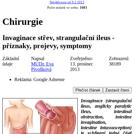
Návštěvnost od 9.2.2012
Počet stránek ve webu:
1683
Chirurgie
Invaginace střev, strangulační ileus -
příznaky, projevy, symptomy
Základní
Napsal
Zveřejněno:
Zobrazení:
údaje
MUDr. Eva
13. prosinec
38189
Pivoňková
2013
Reklama:
Google Adsense
Přečíst článek
Zastavit čtení
Invaginace (strangulační
ileus, anglicky paralytic
Ileus, intestinal
obstruction, intestine
invagination,
intestine intussusception)
je vchlípení jedné části