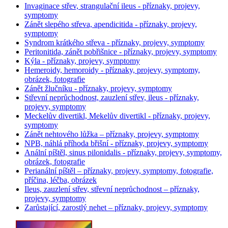
Invaginace střev, strangulační ileus - příznaky, projevy,
symptomy
Zánět slepého střeva, apendicitida - příznaky, projevy,
symptomy
Syndrom krátkého střeva - příznaky, projevy, symptomy
Peritonitida, zánět pobřišnice - příznaky, projevy, symptomy
Kýla - příznaky, projevy, symptomy
Hemeroidy, hemoroidy - příznaky, projevy, symptomy,
obrázek, fotografie
Zánět žlučníku - příznaky, projevy, symptomy
Střevní neprůchodnost, zauzlení střev, ileus - příznaky,
projevy, symptomy
Meckelův divertikl, Mekelův divertikl - příznaky, projevy,
symptomy
Zánět nehtového lůžka – příznaky, projevy, symptomy
NPB, náhlá příhoda břišní - příznaky, projevy, symptomy
Anální píštěl, sinus pilonidalis - příznaky, projevy, symptomy,
obrázek, fotografie
Perianální píštěl – příznaky, projevy, symptomy, fotografie,
příčina, léčba, obrázek
Ileus, zauzlení střev, střevní neprůchodnost – příznaky,
projevy, symptomy
Zarůstající, zarostlý nehet – příznaky, projevy, symptomy