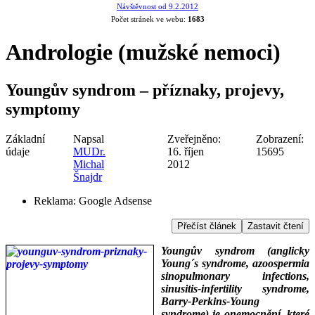
Návštěvnost od 9.2.2012
Počet stránek ve webu:
1683
Andrologie (mužské nemoci)
Youngův syndrom – příznaky, projevy,
symptomy
Základní
Napsal
Zveřejněno:
Zobrazení:
údaje
MUDr.
16. říjen
15695
Michal
2012
Šnajdr
Reklama:
Google Adsense
Přečíst článek
Zastavit čtení
Youngův syndrom (anglicky
Young´s syndrome, azoospermia
sinopulmonary infections,
sinusitis-infertility syndrome,
Barry-Perkins-Young
syndrome) je onemocnění, které