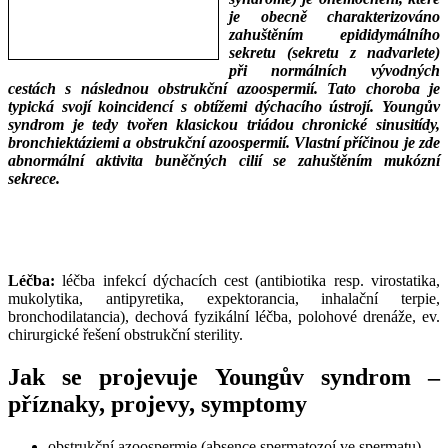
je obecně charakterizováno
zahuštěním epididymálního
sekretu (sekretu z nadvarlete)
při normálních vývodných
cestách s následnou obstrukční azoospermií. Tato choroba je
typická svojí koincidencí s obtížemi dýchacího ústrojí. Youngův
syndrom je tedy tvořen klasickou triádou chronické sinusitídy,
bronchiektáziemi a obstrukční azoospermií. Vlastní příčinou je zde
abnormální aktivita buněčných cilií se zahuštěním mukózní
sekrece.
___
___
Léčba:
léčba infekcí dýchacích cest (antibiotika resp. virostatika,
mukolytika, antipyretika, expektorancia, inhalační terpie,
bronchodilatancia), dechová fyzikální léčba, polohové drenáže, ev.
chirurgické řešení obstrukční sterility.
Jak se projevuje Youngův syndrom –
příznaky, projevy, symptomy
obstrukční azoospermie (absence spermatozoí ve spermatu)