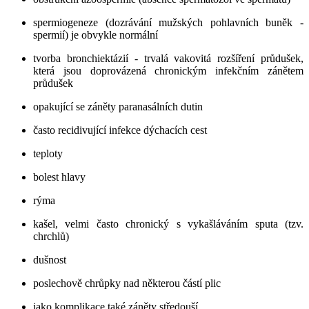
spermiogeneze (dozrávání mužských pohlavních buněk -
spermií) je obvykle normální
tvorba bronchiektázií - trvalá vakovitá rozšíření průdušek,
která jsou doprovázená chronickým infekčním zánětem
průdušek
opakující se záněty paranasálních dutin
často recidivující infekce dýchacích cest
teploty
bolest hlavy
rýma
kašel, velmi často chronický s vykašláváním sputa (tzv.
chrchlů)
dušnost
poslechově chrůpky nad některou částí plic
jako komplikace také záněty středouší