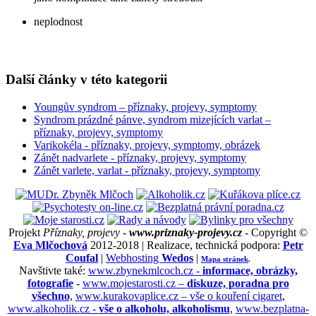
neplodnost
Další články v této kategorii
Youngův syndrom – příznaky, projevy, symptomy
Syndrom prázdné pánve, syndrom mizejících varlat –
příznaky, projevy, symptomy
Varikokéla - příznaky, projevy, symptomy, obrázek
Zánět nadvarlete - příznaky, projevy, symptomy
Zánět varlete, varlat - příznaky, projevy, symptomy
Projekt
Příznaky, projevy -
www.priznaky-projevy.cz
- Copyright ©
Eva Mlčochová
2012-2018 | Realizace, technická podpora:
Petr
Coufal
|
Webhosting
Wedos
|
Mapa stránek
.
Navštivte také:
www.zbynekmlcoch.cz -
informace, obrázky,
fotografie
-
www.mojestarosti.cz –
diskuze, poradna pro
všechno
,
www.kurakovaplice.cz – vše o kouření cigaret
,
www.alkoholik.cz -
vše o alkoholu, alkoholismu
,
www.bezplatna-