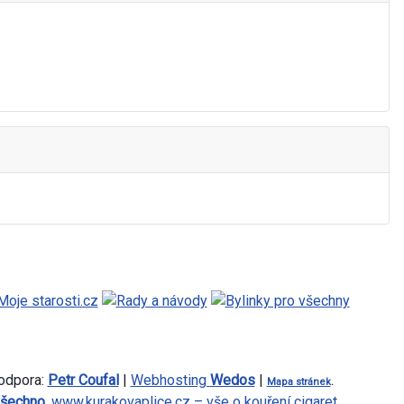
podpora:
Petr Coufal
|
Webhosting
Wedos
|
Mapa stránek
.
všechno
,
www.kurakovaplice.cz – vše o kouření cigaret
,