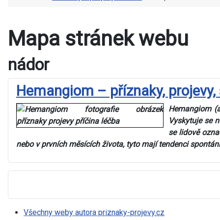
Mapa stránek webu
nádor
Hemangiom – příznaky, projevy, 
Hemangiom (an
Vyskytuje se ne
se lidově ozna
nebo v prvních měsících života, tyto mají tendenci spontán
Všechny weby autora priznaky-projevy.cz