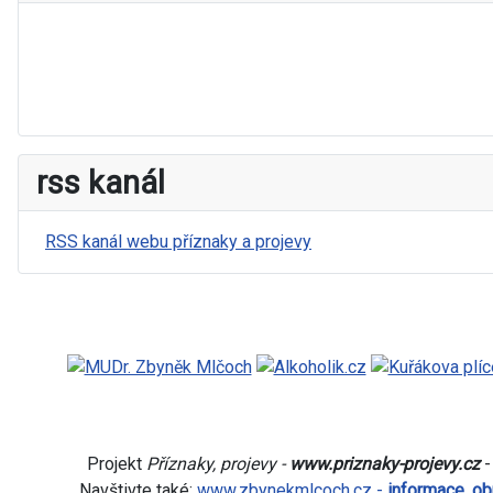
rss kanál
RSS kanál webu příznaky a projevy
Projekt
Příznaky, projevy -
www.priznaky-projevy.cz
-
Navštivte také:
www.zbynekmlcoch.cz -
informace, ob