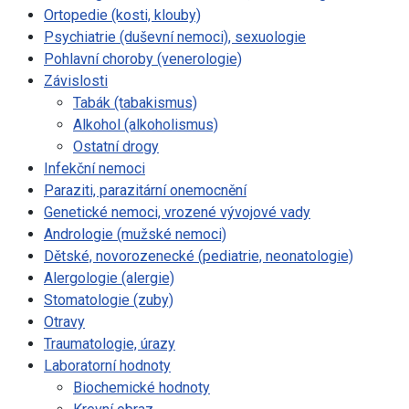
Ortopedie (kosti, klouby)
Psychiatrie (duševní nemoci), sexuologie
Pohlavní choroby (venerologie)
Závislosti
Tabák (tabakismus)
Alkohol (alkoholismus)
Ostatní drogy
Infekční nemoci
Paraziti, parazitární onemocnění
Genetické nemoci, vrozené vývojové vady
Andrologie (mužské nemoci)
Dětské, novorozenecké (pediatrie, neonatologie)
Alergologie (alergie)
Stomatologie (zuby)
Otravy
Traumatologie, úrazy
Laboratorní hodnoty
Biochemické hodnoty