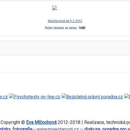
Návštěvnost od 9.2.2012
Počet stránek ve webu:
1683
 Copyright ©
Eva Mlčochová
2012-2018 | Realizace, technická 
rázky, fotografie
-
www.mojestarosti.cz –
diskuze, poradna pro 