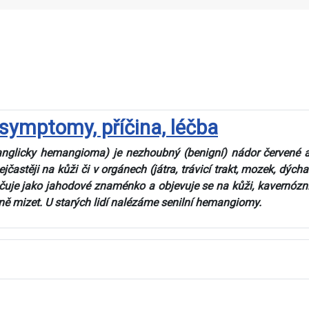
symptomy, příčina, léčba
glicky hemangioma) je nezhoubný (benigní) nádor červené až
jčastěji na kůži či v orgánech (játra, trávicí trakt, mozek, dýcha
čuje jako jahodové znaménko a objevuje se na kůži, kavernózní a 
ně mizet. U starých lidí nalézáme senilní hemangiomy.