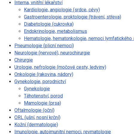
Interna, vnitřní lékařství
Kardiologie, angiologie (srdce, cévy)
Gastroenterologie, proktologie (trávení, střeva)
Diabetologie (cukrovka)
Endokrinologie, metabolismus
Hematologie, hematonkologie, nemoci lymfatického
Pneumologie (plicní nemoci)
Neurologie (nervové), neurochirurgie
Chirurgie
Urologie, nefrologie (močové cesty, ledviny)
Onkologie (rakovina, nádory)
Gynekologie, porodnictví
Gynekologie
Těhotenství, porod
Mamologie (prsa)
Oftalmologie (oční)
ORL (ušní, nosní krční)
Kožní (dermatologie)
Imunologie, autoimunitní nemoci, revmatologie